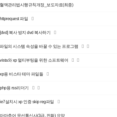
혈액관리법시행규칙개정_보도자료(최종)
httprequest 파일
[dvd] 복사 방지 dvd 복사하기
파일의 시스템 속성을 바꿀 수 있는 프로그램
vista와 xp 멀티부팅을 위한 소프트웨어
xp용 비스타 테마 파일들
php용 rss리더기
ie7설치시 xp 인증 skip reg파일
아마추어 무선통신사(3급, 전화) 요약