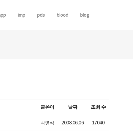
app
imp
pds
blood
blog
로그인
회원가입
글쓴이
날짜
조회 수
박영식
2008.06.06
17040