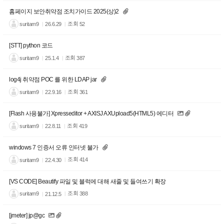
홈페이지 보안취약점 조치가이드 2025(상)2
조회
suritam9
52
26.6.29
[STT] python 코드
조회
suritam9
387
25.1.4
log4j 취약점 POC 를 위한 LDAP jar
조회
suritam9
361
22.9.16
[Flash 사용불가] Xpresseditor + AXISJ AXUpload5(HTML5) 에디터
조회
suritam9
419
22.8.11
windows 7 인증서 오류 인터넷 불가
조회
suritam9
414
22.4.30
[VS CODE] Beautify 파일 및 블럭에 대해 새줄 및 들여쓰기 확장
조회
suritam9
388
21.12.5
[jmeter] jp@gc