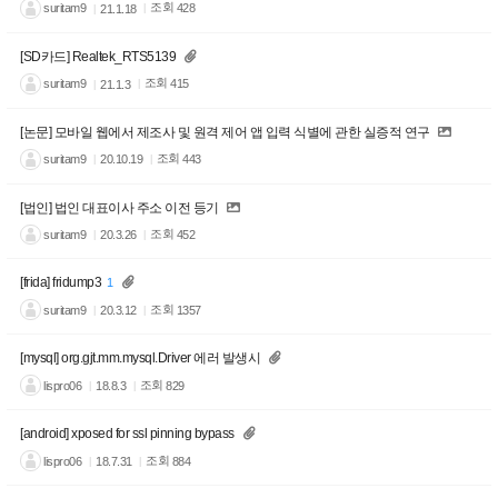
조회
suritam9
428
21.1.18
[SD카드] Realtek_RTS5139
조회
suritam9
415
21.1.3
[논문] 모바일 웹에서 제조사 및 원격 제어 앱 입력 식별에 관한 실증적 연구
조회
suritam9
443
20.10.19
[법인] 법인 대표이사 주소 이전 등기
조회
suritam9
452
20.3.26
[frida] fridump3
1
조회
suritam9
1357
20.3.12
[mysql] org.gjt.mm.mysql.Driver 에러 발생시
조회
lispro06
829
18.8.3
[android] xposed for ssl pinning bypass
조회
lispro06
884
18.7.31