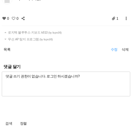
0
0
1
로지텍 블루투스 키보드 k810
(by lispro06)
무선 AP 탐지 프로그램
(by lispro06)
목록
수정
삭제
댓글 달기
검색
정렬