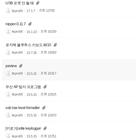
USB 포맷 안 될 때
조회
lispro06
12783
17.1.7
nipper-0.11.7
조회
lispro06
10230
16.1.13
로지텍 블루투스 키보드 k810
조회
lispro06
13020
15.7.26
peview
조회
lispro06
10317
15.5.15
무선 AP 탐지 프로그램
조회
lispro06
12615
15.5.15
usb low level formatter
조회
lispro06
12670
15.5.15
[키로거] elite keylogger
조회
lispro06
13751
15.5.15