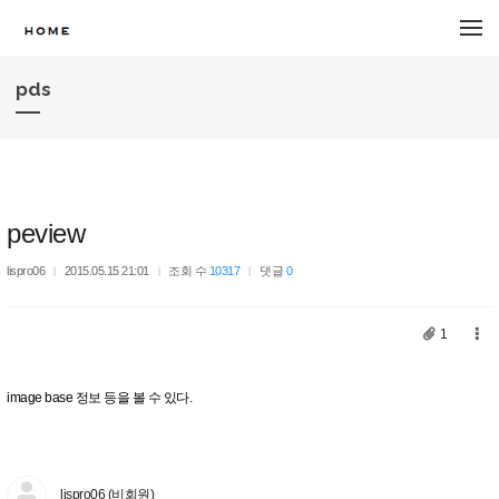
메뉴 건너뛰기
pds
peview
lispro06
2015.05.15 21:01
조회 수
10317
댓글
0
1
image base 정보 등을 볼 수 있다.
lispro06 (비회원)