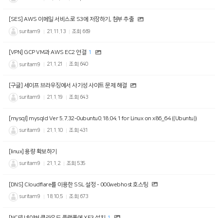
[SES] AWS 이메일 서비스로 S3에 저장하기, 첨부 추출
suritam9
21.11.13
조회
669
[VPN] GCP VM과 AWS EC2 연결
1
suritam9
21.1.21
조회
640
[구글] 세이프 브라우징에서 사기성 사이트 문제 해결
suritam9
21.1.19
조회
643
[mysql] mysqld Ver 5.7.32-0ubuntu0.18.04.1 for Linux on x86_64 ((Ubuntu))
suritam9
21.1.10
조회
431
[linux] 용량 확보하기
suritam9
21.1.2
조회
535
[DNS] Cloudflare를 이용한 SSL 설정 - 000webhost 호스팅
suritam9
18.10.5
조회
673
[NCP] 네이버 클라우드 플랫폼에 XE3 설치
1