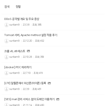
검색
정렬
DDoS 공격별 개요 및 주요 증상
suritam9
23.3.8
조회
385
Tomcat 서버, Apache method 설정 적용 후기
suritam9
22.12.20
조회
452
크롬 v8, d8 테스트
suritam9
22.10.26
조회
359
[docker] POC 따라하기
suritam9
22.7.10
조회
419
[LTE] 알뜰폰에서 외산폰(아이폰) 등록
suritam9
22.3.9
조회
461
[SES] mail 관리 서비스 없이 도메인 이용하기
suritam9
21.11.14
조회
450