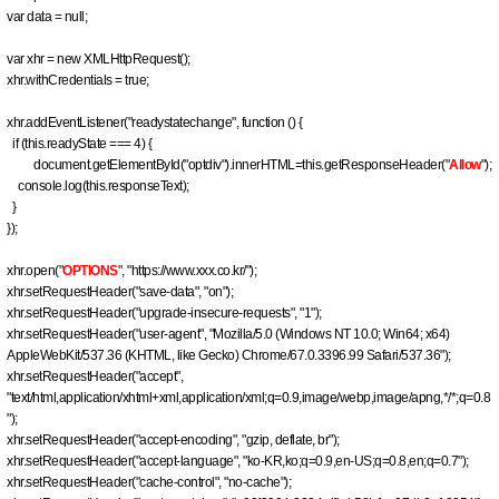
var data = null;
var xhr = new XMLHttpRequest();
xhr.withCredentials = true;
xhr.addEventListener("readystatechange", function () {
if (this.readyState === 4) {
document.getElementById("optdiv").innerHTML=this.getResponseHeader("
Allow
");
console.log(this.responseText);
}
});
xhr.open("
OPTIONS
", "https://www.xxx.co.kr/");
xhr.setRequestHeader("save-data", "on");
xhr.setRequestHeader("upgrade-insecure-requests", "1");
xhr.setRequestHeader("user-agent", "Mozilla/5.0 (Windows NT 10.0; Win64; x64)
AppleWebKit/537.36 (KHTML, like Gecko) Chrome/67.0.3396.99 Safari/537.36");
xhr.setRequestHeader("accept",
"text/html,application/xhtml+xml,application/xml;q=0.9,image/webp,image/apng,*/*;q=0.8
");
xhr.setRequestHeader("accept-encoding", "gzip, deflate, br");
xhr.setRequestHeader("accept-language", "ko-KR,ko;q=0.9,en-US;q=0.8,en;q=0.7");
xhr.setRequestHeader("cache-control", "no-cache");