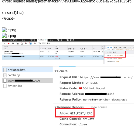
xhr.setRequestHeader("postman-token", "e90f3904-3224-dfbd-58b1-a97db2e18254");
xhr.send(data);
</script>