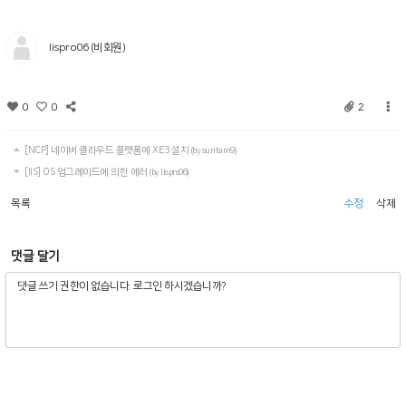
lispro06 (비회원)
0
0
2
[NCP] 네이버 클라우드 플랫폼에 XE3 설치
(by suritam9)
[IIS] OS 업그레이드에 의한 에러
(by lispro06)
목록
수정
삭제
댓글 달기