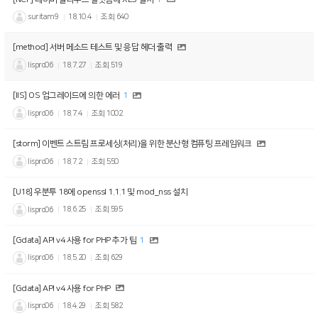
suritam9
18.10.4
조회
640
[method] 서버 메소드 테스트 및 응답 헤더 출력
lispro06
18.7.27
조회
519
[IIS] OS 업그레이드에 의한 에러
1
lispro06
18.7.4
조회
1002
[storm] 이벤트 스트림 프로세싱(처리)을 위한 분산형 컴퓨팅 프레임워크
lispro06
18.7.2
조회
550
[U18] 우분투 18에 openssl 1.1.1 및 mod_nss 설치
lispro06
18.6.25
조회
595
[Gdata] API v4 사용 for PHP 추가 팁
1
lispro06
18.5.20
조회
629
[Gdata] API v4 사용 for PHP
lispro06
18.4.29
조회
582