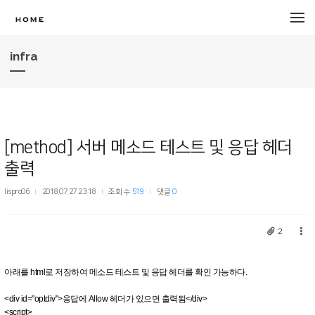
메뉴 건너뛰기
infra
[method] 서버 메소드 테스트 및 응답 헤더
출력
lispro06
2018.07.27 23:18
조회 수
519
댓글
0
2
아래를 html로 저장하여 메소드 테스트 및 응답 헤더를 확인 가능하다.
<div id="optdiv">응답에 Allow 헤더가 있으면 출력됨</div>
<script>