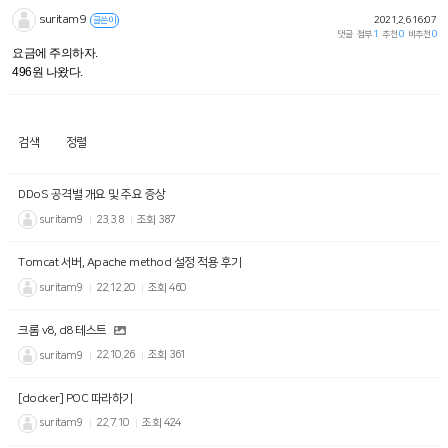
suritam9
글쓴이
2021.2.6 16:07
댓글
첨부
1
추천
0
비추천
0
요금에 주의하자.
496원 나왔다.
검색
정렬
DDoS 공격별 개요 및 주요 증상
suritam9
23.3.8
조회
387
Tomcat 서버, Apache method 설정 적용 후기
suritam9
22.12.20
조회
460
크롬 v8, d8 테스트
suritam9
22.10.26
조회
361
[docker] POC 따라하기
suritam9
22.7.10
조회
424