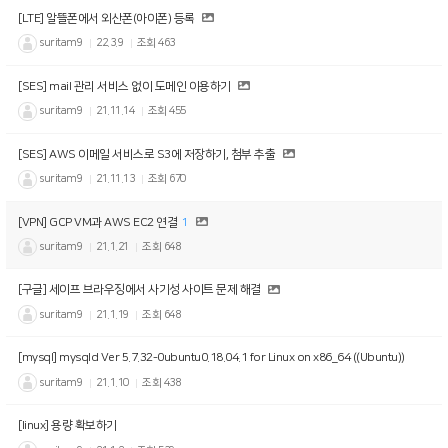
[LTE] 알뜰폰에서 외산폰(아이폰) 등록
suritam9
22.3.9
조회
463
[SES] mail 관리 서비스 없이 도메인 이용하기
suritam9
21.11.14
조회
455
[SES] AWS 이메일 서비스로 S3에 저장하기, 첨부 추출
suritam9
21.11.13
조회
670
[VPN] GCP VM과 AWS EC2 연결
1
suritam9
21.1.21
조회
648
[구글] 세이프 브라우징에서 사기성 사이트 문제 해결
suritam9
21.1.19
조회
648
[mysql] mysqld Ver 5.7.32-0ubuntu0.18.04.1 for Linux on x86_64 ((Ubuntu))
suritam9
21.1.10
조회
438
[linux] 용량 확보하기