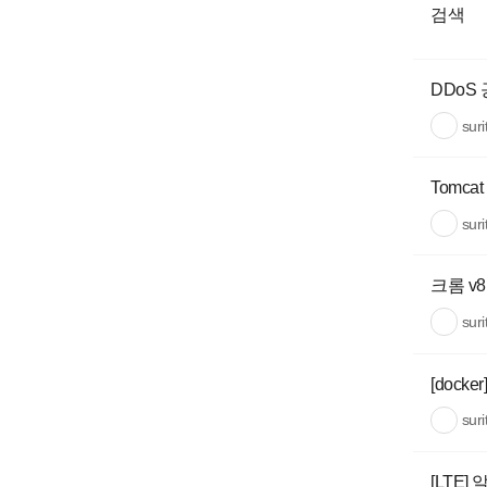
검색
DDoS
sur
Tomca
sur
크롬 v8
sur
[dock
sur
[LTE