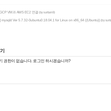
 GCP VM과 AWS EC2 연결
(by suritam9)
] mysqld Ver 5.7.32-0ubuntu0.18.04.1 for Linux on x86_64 ((Ubuntu))
(by suri
달기