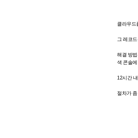
클라우드플
그 레코드
해결 방법
색 콘솔에
12시간 
절차가 좀