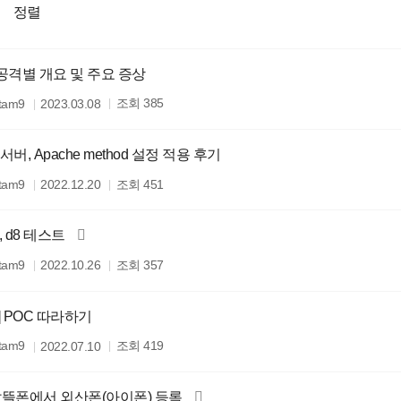
정렬
 공격별 개요 및 주요 증상
조회
itam9
385
2023.03.08
t 서버, Apache method 설정 적용 후기
조회
itam9
451
2022.12.20
, d8 테스트
조회
itam9
357
2022.10.26
er] POC 따라하기
조회
itam9
419
2022.07.10
] 알뜰폰에서 외산폰(아이폰) 등록