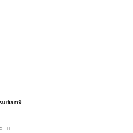
suritam9
0