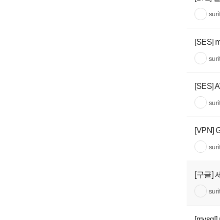
sur
[SES
sur
[SES
sur
[VPN]
sur
[구글]
sur
[mysql]