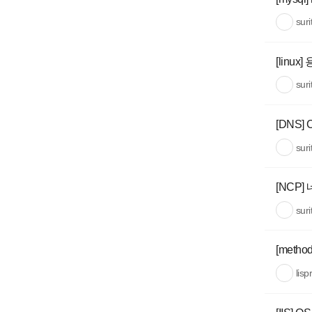
sur
[linu
sur
[DNS] 
sur
[NCP
sur
[met
lisp