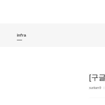
infra
[구
suritam9