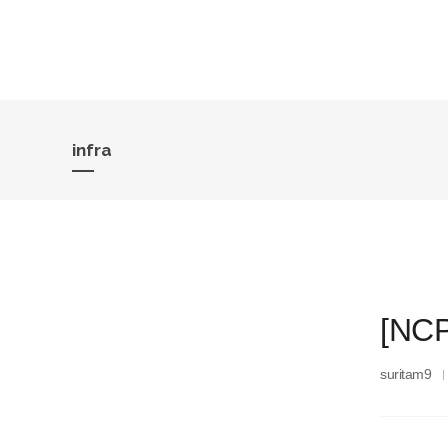
infra
[N
suritam9