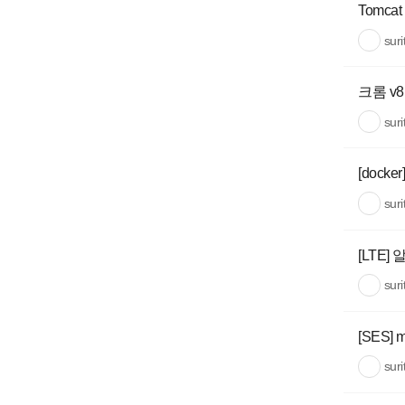
Tomca
sur
크롬 v8
sur
[dock
sur
[LTE
sur
[SES
sur