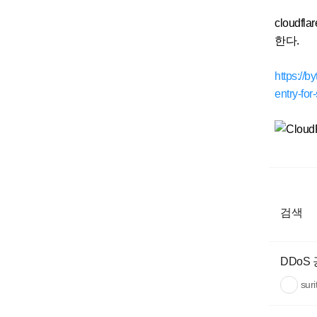
cloud
한다.
https://b
entry-for
검색
DDoS
sur