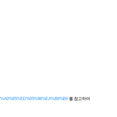
84%A4%EC%A0%95%ED%95%98%EA%B8%B0
를 참고하여