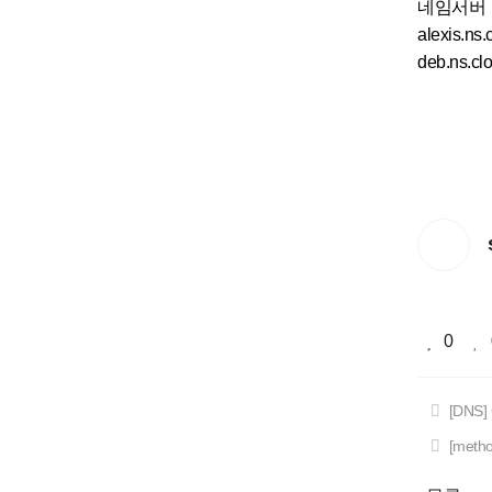
네임서버
alexis.ns.
deb.ns.cl
0
[DNS]
[met