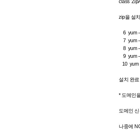
class 'Z
zip을 설치
6 yum --e
7 yum --e
8 yum --e
9 yum --e
10 yum --
설치 완료 
* 도메인을
도메인 신
나중에 NC