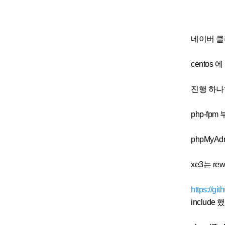
네이버 클
centos 에
진행 하나
php-fpm
phpMyA
xe3는 re
https://
include 