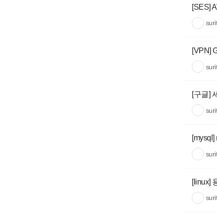
[SES
sur
[VPN]
sur
[구글]
sur
[mysql]
sur
[linu
sur