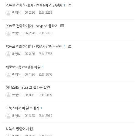
PDA로 전화하기(3) - 연결실패와 연결중
1
박영식
07.2.26
조회
2222
PDA로 전화하기(2) - skype사용하기
박영식
07.2.26
조회
2395
PDA로 전화하기(1) - PDA사양과 무선랜
1
박영식
07.2.26
조회
2763
제로보드용 rss생성 파일
1
박영식
07.1.26
조회
3640
이맥스(Emacs), 그 놀라운 발견
박영식
06.8.11
조회
2889
리눅스에서 메일 보내기
1
박영식
04.3.20
조회
2917
리눅스 명령어 사전