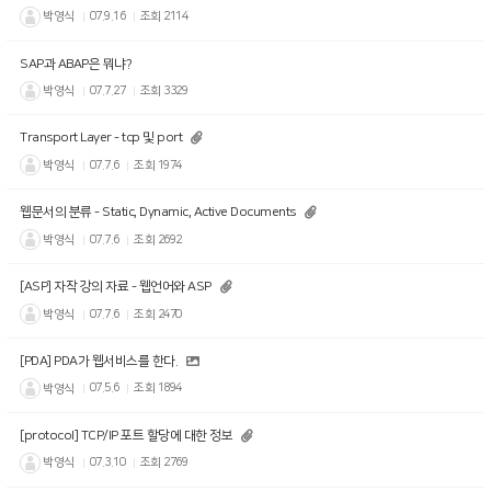
박영식
07.9.16
조회
2114
SAP과 ABAP은 뭐냐?
박영식
07.7.27
조회
3329
Transport Layer - tcp 및 port
박영식
07.7.6
조회
1974
웹문서의 분류 - Static, Dynamic, Active Documents
박영식
07.7.6
조회
2692
[ASP] 자작 강의 자료 - 웹언어와 ASP
박영식
07.7.6
조회
2470
[PDA] PDA가 웹서비스를 한다.
박영식
07.5.6
조회
1894
[protocol] TCP/IP 포트 할당에 대한 정보
박영식
07.3.10
조회
2769