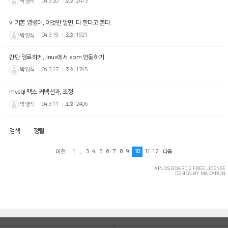
박영식
04.3.20
조회
2473
vi 기본 명령어, 이것만 알면, 다 한다고 본다.
박영식
04.3.19
조회
1921
간단 명료하게, linux에서 apm 연동하기.
박영식
04.3.17
조회
1745
mysql 맥스 커넥션과, 조정
박영식
04.3.11
조회
2406
검색
정렬
1
...
3
4
5
6
7
8
9
10
11
12
이전
다음
APLOS BOARD 2 FREE LICENSE
DESIGN BY MACARON