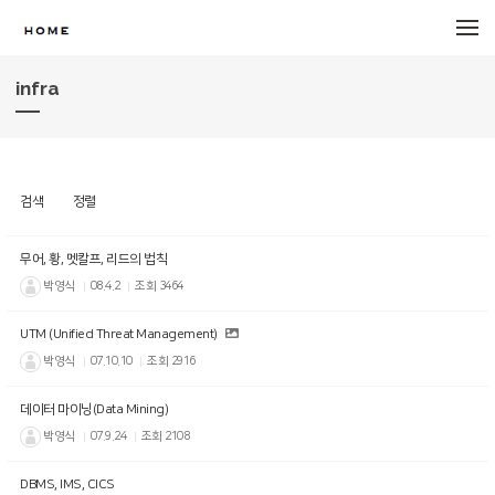
메뉴 건너뛰기
infra
검색
정렬
무어, 황, 멧칼프, 리드의 법칙
박영식
08.4.2
조회
3464
UTM (Unified Threat Management)
박영식
07.10.10
조회
2916
데이터 마이닝(Data Mining)
박영식
07.9.24
조회
2108
DBMS, IMS, CICS