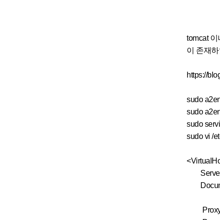
tomcat
이 존재하였다.
https://bl
sudo a2e
sudo a2en
sudo servi
sudo vi /e
<VirtualHo
ServerA
Documen
Proxy