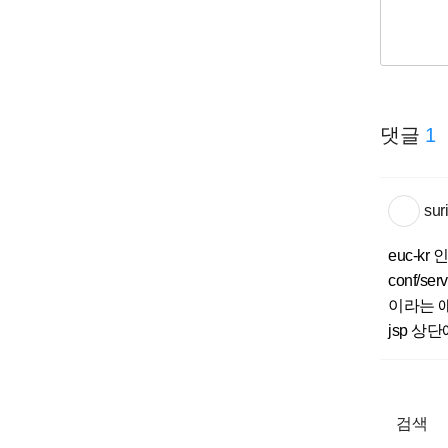
댓글
1
sur
euc-k
conf/ser
이라는 애
jsp 상단에 
검색