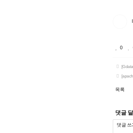
0
[Gdata
[apac
목록
댓글 