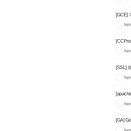
[GCE
lisp
[CCPro
lisp
[SSL]
lisp
[apac
lisp
[GA] Go
lisp