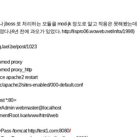
 이나 jboss 로 처리하는 모듈을 mod-jk 정도로 알고 적용은 못해봤는데
(4년 전에 과오가 있었다. http://lispro06.woweb.net/infra/1998)
og.lael.be/post/1023
nmod proxy
mod proxy_http
ce apache2 restart
tc/apache2/sites-enabled/000-default.conf
st *:80>
dmin webmaster@localhost
tRoot /var/www/html/web
Pass /tomcat http://test1.com:8080
/