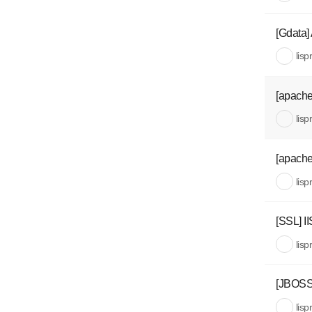
[Gdata]
lisp
[apach
lisp
[apac
lisp
[SSL]
lisp
[JBOSS
lisp