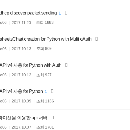
 dhcp discover packet sending
1
조회
ro06
1883
2017.11.20
 sheetsChart creation for Python with Multi oAuth
조회
ro06
809
2017.10.13
 API v4 사용 for Python with Auth
조회
ro06
927
2017.10.12
 API v4 사용 for Python
1
조회
ro06
1136
2017.10.09
k] 파이선을 이용한 api 서버
조회
ro06
1701
2017.10.07