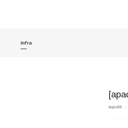
infra
[apa
lispro06