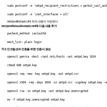
sudo postconf -e 'smtpd_recipient_restrictions = permit_sasl_aut
sudo postconf -e 'inet_interfaces = all'
/etc/postfix/main.cf에 위의 내용이 저장된다.
/etc/postfix/sasl/smtpd.conf에 다음 내용 추가
pwcheck_method: saslauthd
mech_list: plain login
TLS 인크립션과 인증을 위한 인증서 생성
openssl genrsa -des3 -rand /etc/hosts -out smtpd.key 1024
chmod 600 smtpd.key
openssl req -new -key smtpd.key -out smtpd.csr
openssl x509 -req -days 3650 -in smtpd.csr -signkey smtpd.key -o
openssl rsa -in smtpd.key -out smtpd.key.unencrypted
mv -f smtpd.key.unencrypted smtpd.key