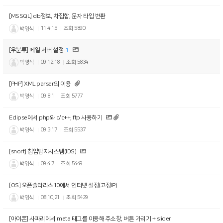
[MSSQL] db정보, 차집합, 문자 타입 변환
박영식
11.4.15
조회
5890
[우분투] 메일 서버 설정
1
박영식
09.12.18
조회
5834
[PHP] XML parser의 이용
박영식
09.8.1
조회
5777
Eclipse에서 php와 c/c++, ftp 사용하기
박영식
09.3.17
조회
5537
[snort] 침입탐지시스템(IDS)
박영식
09.4.7
조회
5449
[OS] 오픈솔라리스10에서 인터넷 설정(고정IP)
박영식
08.10.21
조회
5429
[아이폰] 사파리에서 meta 태그를 이용해 주소창, 버튼 가리기 + slider