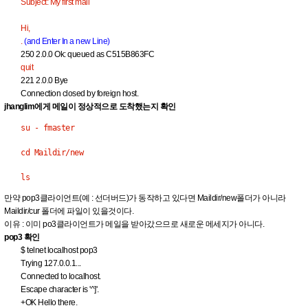
Subject: My first mail
Hi,
.
(and Enter In a new Line)
250 2.0.0 Ok: queued as C515B863FC
quit
221 2.0.0 Bye
Connection closed by foreign host.
jhanglim에게 메일이 정상적으로 도착했는지 확인
su - fmaster
cd Maildir/new
ls
만약 pop3클라이언트(예 : 선더버드)가 동작하고 있다면 Maildir/new폴더가 아니라
Maildir/cur 폴더에 파일이 있을것이다.
이유 : 이미 po3클라이언트가 메일을 받아갔으므로 새로운 메세지가 아니다.
pop3 확인
$ telnet localhost pop3
Trying 127.0.0.1...
Connected to localhost.
Escape character is '^]'.
+OK Hello there.