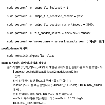
sudo postconf -e 'smtpd_tls_loglevel = 1'
sudo postconf -e 'smtpd_tls_received_header = yes'
sudo postconf -e 'smtpd_tls_session_cache_timeout = 3600s'
sudo postconf -e 'tls_random_source = dev:/dev/urandom'
sudo postconf -e 'myhostname = server1.example.com' ( 자신의 
postfix demon 재시작
sudo /etc/init.d/postfix reload
sasl2 설치(설치되어 있지 않을 경우에)
클라이언트(xp, 맥, 리눅스, etc)에서 메일을 보내려면 인증절차를 위해 필요합니다.
$ sudo apt-get install libsasl2 libsasl2-modules sasl2-bin
...생략...
전에 선택하지 않은 libsasl2 꾸러미를 선택합니다.
libsasl2 꾸러미를 푸는 중입니다 (.../libsasl2_2.1.22.dfsg1-18ubuntu2_all.deb
에서) ...
전에 선택하지 않은 sasl2-bin 꾸러미를 선택합니다.
sasl2-bin 꾸러미를 푸는 중입니다 (.../sasl2-bin_2.1.22.dfsg1-
18ubuntu2_i386.deb에서) ...