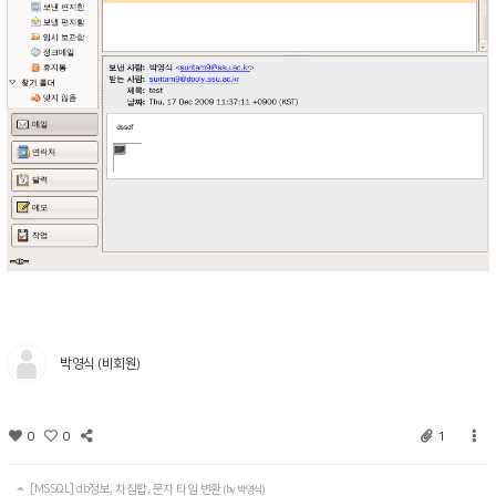
박영식 (비회원)
0
0
1
[MSSQL] db정보, 차집합, 문자 타입 변환
(by 박영식)