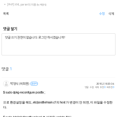
[PHP] XML parser의 이용
(by 박영식)
목록
수정
삭제
댓글 달기
댓글
1
박영식 (비회원)
글쓴이
2010.2.18 20:34
댓글
수정
삭제
추천
0
비추천
0
$ sudo dpkg-reconfigure postfix ;
으로 환경설정을 해도, etc/postfix/main.cf 의 host 가 변경이 안 되면, 이 파일을 수정한
다.