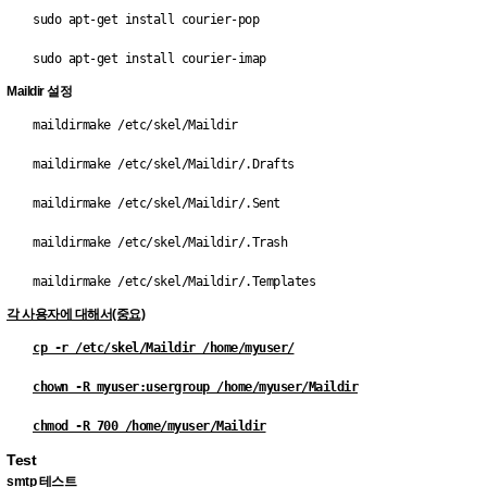
sudo apt-get install courier-pop
sudo apt-get install courier-imap
Maildir 설정
maildirmake /etc/skel/Maildir
maildirmake /etc/skel/Maildir/.Drafts
maildirmake /etc/skel/Maildir/.Sent
maildirmake /etc/skel/Maildir/.Trash
maildirmake /etc/skel/Maildir/.Templates
각 사용자에 대해서(중요)
cp -r /etc/skel/Maildir /home/myuser/
chown -R myuser:usergroup /home/myuser/Maildir
chmod -R 700 /home/myuser/Maildir
Test
smtp 테스트