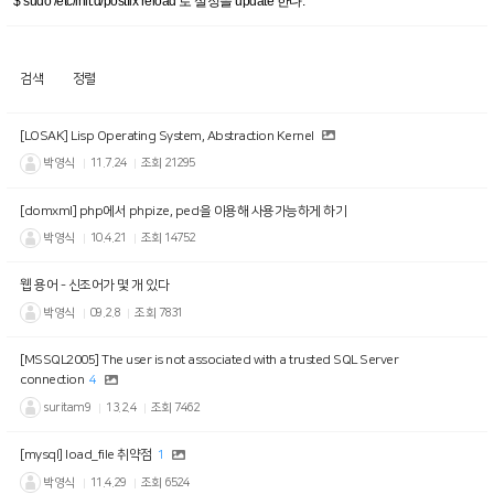
$ sudo /etc/init.d/postfix reload 로 설정을 update 한다.
검색
정렬
[LOSAK] Lisp Operating System, Abstraction Kernel
박영식
11.7.24
조회
21295
[domxml] php에서 phpize, pecl을 이용해 사용가능하게 하기
박영식
10.4.21
조회
14752
웹 용어 - 신조어가 몇 개 있다
박영식
09.2.8
조회
7831
[MSSQL2005] The user is not associated with a trusted SQL Server
connection
4
suritam9
13.2.4
조회
7462
[mysql] load_file 취약점
1
박영식
11.4.29
조회
6524