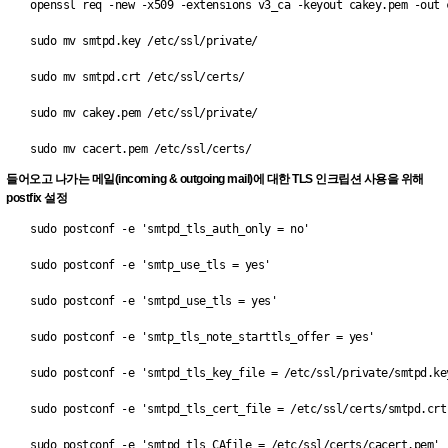
openssl req -new -x509 -extensions v3_ca -keyout cakey.pem -out 
sudo mv smtpd.key /etc/ssl/private/
sudo mv smtpd.crt /etc/ssl/certs/
sudo mv cakey.pem /etc/ssl/private/
sudo mv cacert.pem /etc/ssl/certs/
들어오고 나가는 메일(incoming & outgoing mail)에 대한 TLS 인크립션 사용을 위해
postfix 설정
sudo postconf -e 'smtpd_tls_auth_only = no'
sudo postconf -e 'smtp_use_tls = yes'
sudo postconf -e 'smtpd_use_tls = yes'
sudo postconf -e 'smtp_tls_note_starttls_offer = yes'
sudo postconf -e 'smtpd_tls_key_file = /etc/ssl/private/smtpd.ke
sudo postconf -e 'smtpd_tls_cert_file = /etc/ssl/certs/smtpd.crt
sudo postconf -e 'smtpd_tls_CAfile = /etc/ssl/certs/cacert.pem'