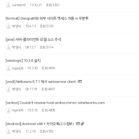
suritam9
13.10.21
조회
5301
[tomcat] classpath와 외부 사이트 엑세스 허용 in 우분투
박영식
10.4.13
조회
5125
[java] 서버-클라이언트 모델 소스 주석
박영식
08.12.7
조회
5114
[weblogic] 10.3.6 설치
lispro06
16.3.30
조회
4964
[wsdl] Netbeans 6.7.1 에서 webservice client
박영식
09.11.19
조회
4907
[centos] Couldn't resolve host centos.mirror.cdnetworks.com
lispro06
15.5.15
조회
4805
[Android] Android-x86 + 카카오톡(2.0 첨부)
박영식
11.2.15
조회
4755