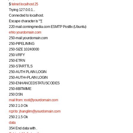
$
telnet localhost 25
Trying 127.0.0.1...
Connected to localhost.
Escape character is '^]'.
220 mail.comingmedia.com ESMTP Postfix (Ubuntu)
ehlo yourdomain.com
250-mail.yourdomain.com
250-PIPELINING
250-SIZE 10240000
250-VRFY
250-ETRN
250-STARTTLS
250-AUTH PLAIN LOGIN
250-AUTH=PLAIN LOGIN
250-ENHANCEDSTATUSCODES
250-8BITMIME
250 DSN
mail from: root@yourdomain.com
250 2.1.0 Ok
rcpt to: jhanglim@yourdomain.com
250 2.1.5 Ok
data
354 End data with
.