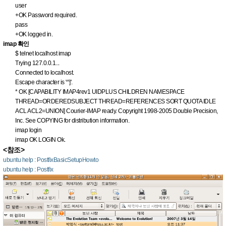
user
+OK Password required.
pass
+OK logged in.
imap 확인
$ telnet localhost imap
Trying 127.0.0.1...
Connected to localhost.
Escape character is '^]'.
* OK [CAPABILITY IMAP4rev1 UIDPLUS CHILDREN NAMESPACE
THREAD=ORDEREDSUBJECT THREAD=REFERENCES SORT QUOTA IDLE
ACL ACL2=UNION] Courier-IMAP ready. Copyright 1998-2005 Double Precision,
Inc. See COPYING for distribution information.
imap login
imap OK LOGIN Ok.
<참조>
ubuntu help : PostfixBasicSetupHowto
ubuntu help : Postfix