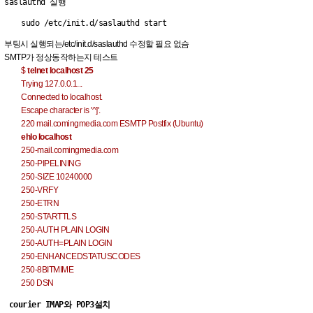
saslauthd 실행
sudo /etc/init.d/saslauthd start
부팅시 실행되는/etc/init.d/saslauthd 수정할 필요 없슴
SMTP가 정상동작하는지 테스트
$
telnet localhost 25
Trying 127.0.0.1...
Connected to localhost.
Escape character is '^]'.
220 mail.comingmedia.com ESMTP Postfix (Ubuntu)
ehlo localhost
250-mail.comingmedia.com
250-PIPELINING
250-SIZE 10240000
250-VRFY
250-ETRN
250-STARTTLS
250-AUTH PLAIN LOGIN
250-AUTH=PLAIN LOGIN
250-ENHANCEDSTATUSCODES
250-8BITMIME
250 DSN
 courier IMAP와 POP3설치