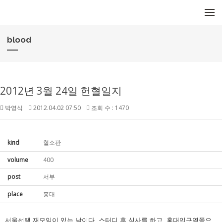
메뉴 건너뛰기
blood
2012년 3월 24일 헌혈일지
박영식
2012.04.02 07:50
조회 수 : 1470
kind
혈소판
volume
400
post
서부
place
홍대
서울선택 재모임이 있는 날이다. 스터디 후 식사를 하고, 홍대입구역쪽으