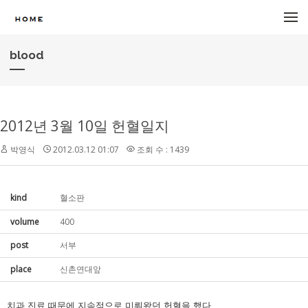
메뉴 건너뛰기
blood
2012년 3월 10일 헌혈일지
박영식
2012.03.12 01:07
조회 수 : 1439
kind
혈소판
volume
400
post
서부
place
신촌연대앞
치과 진료 때문에 지속적으로 미뤄왔던 헌혈을 했다.