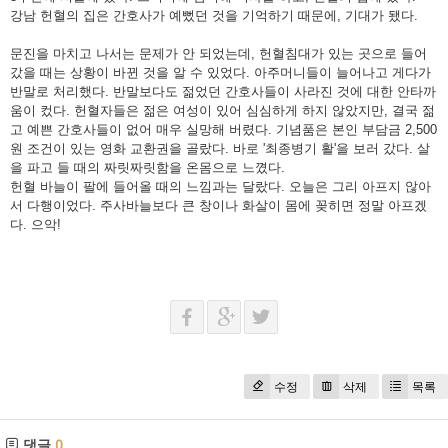
강남 헌혈의 집은 간호사가 예뻤던 것을 기억하기 때문에, 기대가 됐다.
문진을 마치고 나서는 문제가 안 되었는데, 헌혈침대가 있는 곳으로 들어
갔을 때는 상황이 바뀐 것을 알 수 있었다. 아주머니들이 늘어나고 게다가
반말로 처리했다. 반말보다도 젊었던 간호사들이 사라진 것에 대한 안타까
움이 컸다. 헌혈자들은 젊은 여성이 있어 심심하게 하지 않았지만, 결국 젊
고 예쁜 간호사들이 없어 매우 실망해 버렸다. 기념품은 본인 부담금 2,500
원 조건이 있는 영화 교환권을 골랐다. 바로 '최종병기 활'을 보러 갔다. 살
을 파고 들 때의 짜릿짜릿함을 온몸으로 느꼈다.
헌혈 바늘이 팔에 들어올 때의 느낌과는 달랐다. 오늘은 그리 아프지 않아
서 다행이었다. 주사바늘보다 큰 창이나 화살이 몸에 꽂히면 정말 아프겠
다. 으악!
수정
삭제
목록
댓글
0