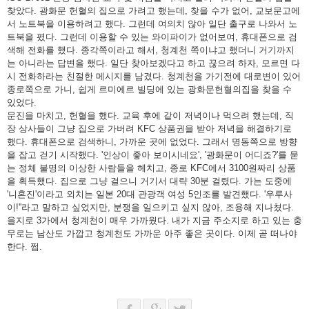
찾았다. 광화문 헌혈의 집으로 가려고 했는데, 찾을 수가 없어, 교보문고에
서 노트북을 이용하려고 했다. 그런데 여의치 않아 일단 출구로 나와서 노
트북을 폈다. 그런데 이용할 수 있는 와이파이가 없어보여, 휴대폰으로 검
색해 전화를 했다. 종각쪽이라고 해서, 청계천 쪽이냐고 했더니 거기까지
는 아니라는 답변을 했다. 일단 찾아보겠다고 하고 끊으려 하자, 모르면 다
시 전화하라는 친절한 메시지를 남겼다. 청계천을 가기전에 대로변이 있어
종로쪽으로 가니, 쉽게 르미에르 빌딩에 있는 광화문헌혈의집을 찾을 수
있었다.
문진을 마치고, 헌혈을 했다. 교육 후에 같이 저녁이나 먹으려 했는데, 직
장 상사들이 그냥 집으로 가버려 KFC 상품권을 받아 저녁을 해결하기로
했다. 휴대폰으로 검색하니, 가까운 곳에 없었다. 그래서 명동쪽으로 방향
을 잡고 걷기 시작했다. '인상이 좋아 보이시네요', '광화문이 어디죠?'를 묻
는 정체 불명의 이상한 사람들을 헤치고, 종로 KFC에서 3100원짜리 상품
을 획득했다. 집으로 그냥 걸으니 거기서 대략 30분 걸렸다. 가는 도중에
'니혼진'이라고 외치는 일본 20대 관광객 여성 5인조를 발견했다. '우루사
이!''라고 말하고 싶었지만, 분쟁을 일으키고 싶지 않아, 조용해 지나쳤다.
을지로 3가에서 청계천이 매우 가까웠다. 내가 지금 주소지로 하고 있는 충
무로는 남산도 가깝고 청계천도 가까운 아주 좋은 곳이다. 이제 곧 떠나야
한다. 쩝.