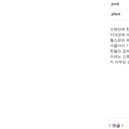
post
place
오랜만에 헌
이대앞에 새
혈소판은 예
겨울이라 
헌혈의 집에
어제는 간호
지 아무런 
댓글
0