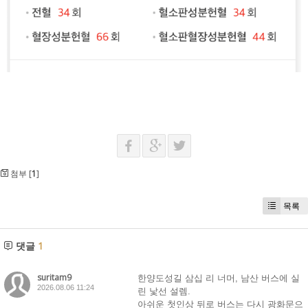
첨부 [
1
]
목록
댓글
1
suritam9
한양도성길 삼십 리 너머, 남산 버스에 실
2026.08.06 11:24
린 낯선 설렘.
아쉬운 첫인상 뒤로 버스는 다시 광화문으