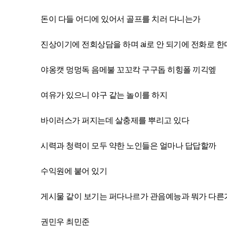
돈이 다들 어디에 있어서 골프를 치러 다니는가
진상이기에 전회상담을 하며 ai로 안 되기에 전화로 한
야옹캣 멍멍독 음메불 꼬꼬칵 구구돕 히힝폴 끼긱엪
여유가 있으니 야구 같는 놀이를 하지
바이러스가 퍼지는데 살충제를 뿌리고 있다
시력과 청력이 모두 약한 노인들은 얼마나 답답할까
수익원에 붙어 있기
게시물 같이 보기는 퍼다나르가 관음예능과 뭐가 다른
권민우 최민준