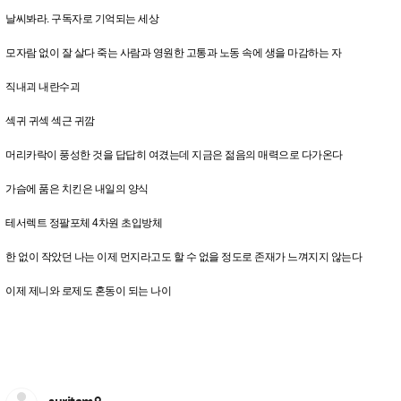
날씨봐라. 구독자로 기억되는 세상
모자람 없이 잘 살다 죽는 사람과 영원한 고통과 노동 속에 생을 마감하는 자
직내괴 내란수괴
섹귀 귀섹 섹근 귀깜
머리카락이 풍성한 것을 답답히 여겼는데 지금은 젊음의 매력으로 다가온다
가슴에 품은 치킨은 내일의 양식
테서렉트 정팔포체 4차원 초입방체
한 없이 작았던 나는 이제 먼지라고도 할 수 없을 정도로 존재가 느껴지지 않는다
이제 제니와 로제도 혼동이 되는 나이