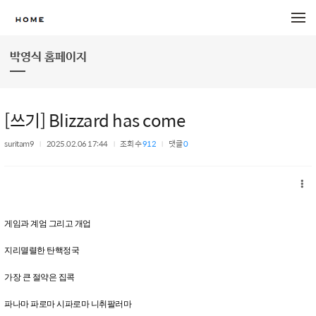
메뉴 건너뛰기
박영식 홈페이지
[쓰기] Blizzard has come
suritam9
2025.02.06 17:44
조회 수
912
댓글
0
게임과 계엄 그리고 개업
지리멸렬한 탄핵정국
가장 큰 절약은 집콕
파나마 파로마 시파로마 니취팔러마