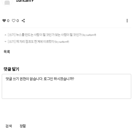
suritam9
0
0
[쓰기] 뉴스를 만드는 사람이 될 것인가 보는 사람이 될 것인가
(by suritam9)
[쓰기] 제 자리 점프도 한계에 이르렀다
(by suritam9)
목록
댓글 달기
검색
정렬