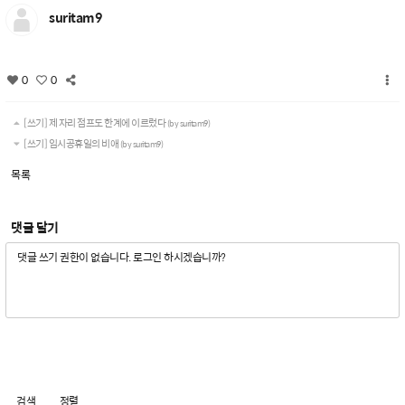
suritam9
0
0
[쓰기] 제 자리 점프도 한계에 이르렀다
(by suritam9)
[쓰기] 임시공휴일의 비애
(by suritam9)
목록
댓글 달기
검색
정렬