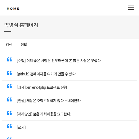
메뉴 건너뛰기
박영식 홈페이지
검색
정렬
[수필] 머리 좋은 사람은 안부러운데, 돈 많은 사람은 부럽다.
[github] 홈페이지를 여기에 만들 수 있다
[과제] xmlenc4php 프로젝트 진행
[인생] 세상은 호락호락하지 않다. - 내야안타...
[저자강연] 꿈은 기회비용을 요구한다.
[쓰기]