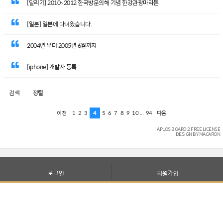
[달리기] 2010~2012 한국방문의해 기념 한강관광마라톤
[일본] 일본에 다녀왔습니다.
2004년 부터 2005년 6월까지
[iphone] 개발자 등록
검색
정렬
1
2
3
4
5
6
7
8
9
10
...
94
이전
다음
APLOS BOARD 2 FREE LICENSE
DESIGN BY MACARON
로그인
회원가입