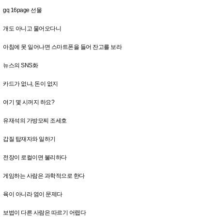
gq 16page 선물
개도 아니고 물어오다니
아침에 못 일어나면 스마트폰을 들어 잔고를 보라
뉴스의 SNS화
카드가 없냐, 돈이 없지
여기 몇 시꺼지 하요?
유재석의 가방모찌 조세호
갑질 탑재자와 일하기
전장이 로컬이면 불리하다
게임하는 사람은 과학적으로 한다
육이 아니라 염이 문제다
보법이 다른 사람은 따르기 어렵다