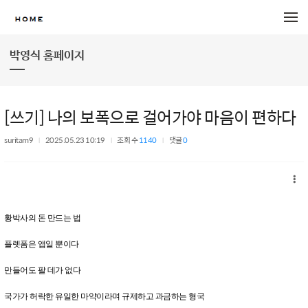
메뉴 건너뛰기
박영식 홈페이지
[쓰기] 나의 보폭으로 걸어가야 마음이 편하다
suritam9
2025.05.23 10:19
조회 수
1140
댓글
0
황박사의 돈 만드는 법
플렛폼은 앱일 뿐이다
만들어도 팔 데가 없다
국가가 허락한 유일한 마약이라며 규제하고 과금하는 형국