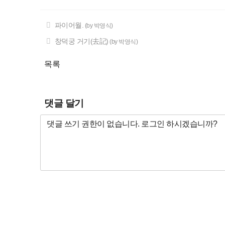
파이어월.
(by 박영식)
창덕궁 거기(去記)
(by 박영식)
목록
댓글 달기