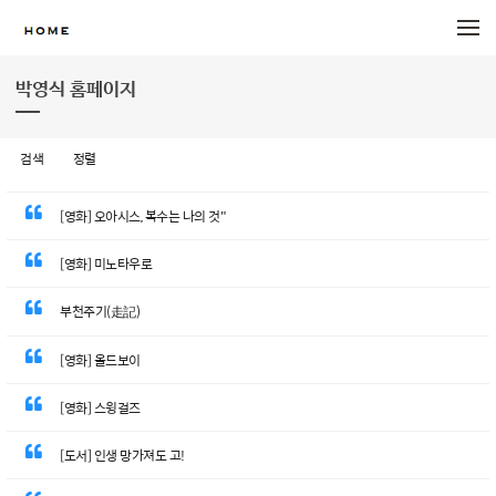
메뉴 건너뛰기
박영식 홈페이지
검색
정렬
[영화] 오아시스, 복수는 나의 것"
[영화] 미노타우로
부천주기(走記)
[영화] 올드보이
[영화] 스윙걸즈
[도서] 인생 망가져도 고!