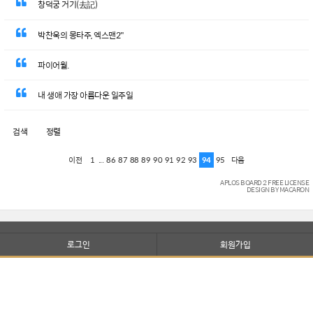
창덕궁 거기(去記)
박찬욱의 몽타주, 엑스맨2"
파이어월.
내 생애 가장 아름다운 일주일
검색
정렬
1
...
86
87
88
89
90
91
92
93
94
95
이전
다음
APLOS BOARD 2 FREE LICENSE
DESIGN BY MACARON
로그인
회원가입