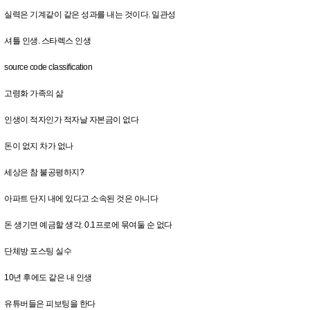
실력은 기계같이 같은 성과를 내는 것이다. 일관성
셔틀 인생. 스타렉스 인생
source code classification
고령화 가족의 삶
인생이 적자인가 적자날 자본금이 없다
돈이 없지 차가 없나
세상은 참 불공평하지?
아파트 단지 내에 있다고 소속된 것은 아니다
돈 생기면 예금할 생각. 0.1프로에 묶여둘 순 없다
단체방 포스팅 실수
10년 후에도 같은 내 인생
유튜버들은 피보팅을 한다