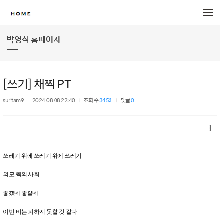
메뉴 건너뛰기
박영식 홈페이지
[쓰기] 채찍 PT
suritam9
2024.08.08 22:40
조회 수
3453
댓글
0
쓰레기 위에 쓰레기 위에 쓰레기
외모 췍의 사회
좋겠네 좋같네
이번 비는 피하지 못할 것 같다