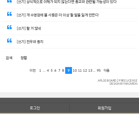
[쓰기] 상식적으로 이해가 되지 않는다면 종교와 관련될 가능성이 있다
[쓰기] 개 수영장에 물 사용은 더 이상 할 말을 잃게 만든다
[쓰기] 할 거 많네
[쓰기] 전우와 동지
검색
정렬
1
...
4
5
6
7
8
9
10
11
12
13
...
95
이전
다음
APLOS BOARD 2 FREE LICENSE
DESIGN BY MACARON
로그인
회원가입