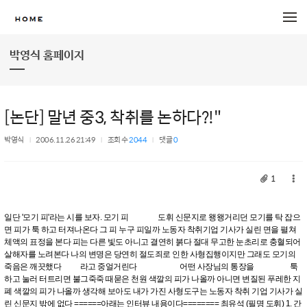
메뉴 건너뛰기
박영식 홈페이지
[논단] 말년 중3, 착취를 논하다?!"
박영식
2006.11.26 21:49
조회 수
2044
댓글
0
1
일단 '모기 피'라는 시를 보자. 모기 피 도휘 신문지로 왱왱거리던 모기를 탁 잡으
면 피가 툭 하고 터져나온다 그 피 누구 피일까 노동자 착취기업 기사가 실린 면을 펼쳐
체액의 표정을 본다 피는 다른 빛도 아니고 결연히 붉다 절대 무고한 눈초리로 충혈되어
살해자를 노려본다 나의 변명은 당연히 절도죄로 인한 사형집행이지만 그래도 모기의
죽음은 깨끗했다 라고 중얼거린다 어떤 사장님의 통장을 툭
하고 눌러 터트리면 불그죽죽 때묻은 천원 색깔의 피가 나올까 아니면 변질된 푸레한 지
폐 색깔의 피가 나올까 생각해 보아도 내가 가진 사형도구는 노동자 착취 기업 기사가 실
린 신문지 밖에 없다 ======아래는 인터뷰 내용이다======== 최유석 (필명 도휘) 1. 간