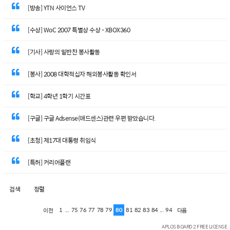
[방송] YTN 사이언스 TV
[수상] WoC 2007 특별상 수상 - XBOX360
[기사] 사랑의 밑반찬 봉사활동
[봉사] 2008 대학적십자 해외봉사활동 확인서
[학교] 4학년 1학기 시간표
[구글] 구글 Adsense(애드센스)관련 우편 받았습니다.
[초청] 제17대 대통령 취임식
[특허] 커리어플랜
검색
정렬
1
...
75
76
77
78
79
80
81
82
83
84
...
94
이전
다음
APLOS BOARD 2 FREE LICENSE