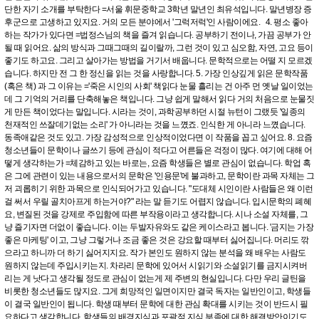
단한 자기 소개를 부탁한다 =서울 휘문중학교 3학년 말년인 최유석입니다. 말년병장 증
후군으로 고생하고 있지요. 거의 모든 분야에서 '그럭저럭'인 사람이에요. 4. 평소 좋아
하는 작가가 있다면 =법정스님의 책을 즐겨 읽습니다. 공부하기 전이나, 가끔 공부가 안
될 때 읽어요. 삶의 방식과 그때그때의 길이랄까, 그런 것이 있고 심오함, 자연, 고요 등이
좋기도 하고요. 그리고 살아가는 방법을 거기서 배웁니다. 문학적으로는 어떨 지 모르겠
습니다. 하지만 전 그 한 정신을 읽는 것을 사랑합니다. 5. 가장 인상깊게 읽은 문학작품
(혹은 책) 과 그 이유는 ='죽은 시인의 사회' 책읽다 눈물 흘리는 건 아주 먼 옛날 일이었는
데 그 기억의 거리를 단축해놓은 책입니다. 그냥 쉽게 말해서 읽다 거의 처음으로 눈물짓
게 만든 책이었다는 말입니다. 시라는 것이, 과학공부하던 시절 뉴턴이 그랬듯 '일종의
천재적인 쓰잘데기없는 소리' 가 아니라는 것을 느꼈죠. 인식한 게 아니라 느꼈습니다.
동족애같은 것도 있고. 가장 감성적으로 인상적이었다면 이 작품을 꼽고 싶어요. 8. 요즘
청소년들이 문학이나 글쓰기 등에 관심이 적다고 어른들은 걱정이 많다. 여기에 대해 어
떻게 생각하는가 =체감하고 있는 바로는, 요즘 학생들은 별로 관심이 없습니다. 학업 혹
은 그에 관련이 있는 내용으로서의 문학은 '인용문'에 불과하고, 문학이란 과목 자체는 그
저 괴롭히기 위한 과목으로 인식되어가고 있습니다. "도대체 시인이란 사람들은 왜 이런
걸 써서 우릴 골치아프게 하는거야?" 라는 말 듣기도 어렵지 않습니다. 입시문학의 폐혜
요, 변질된 것을 강제로 주입함에 따른 부작용이라고 생각합니다. 시나 소설 자체를, 그
냥 즐기자면 더없이 좋습니다. 이는 두발자유와도 같은 케이스라고 봅니다. '금지는 가장
좋은 마케팅' 이고, 그냥 그렇거나 조금 좋은 것은 강요할 때부터 싫어집니다. 머리도 깎
으라고 하니까 더 하기 싫어지지요. 작가 본인도 원하지 않는 분석을 왜 배우는 사람도
원하지 않는데 주입시키는지. 차라리 문학에 있어서 시읽기와 소설읽기를 금지시켜버
리는 게 낫다고 생각될 정도로 관심이 없는게 제 주변의 현실입니다. 다만 우리 글틴을
비롯한 청소년들도 많지요. 그게 희망적인 일면이지만 결국 독자는 일반인이고, 학생들
이 결국 일반인이 됩니다. 학생 때부터 문학에 대한 관심 확대를 시키는 것이 반드시 필
요하다고 생각합니다. 학생들의 배경지식과 포괄적 지식 부족에 대한 해결방안이기도