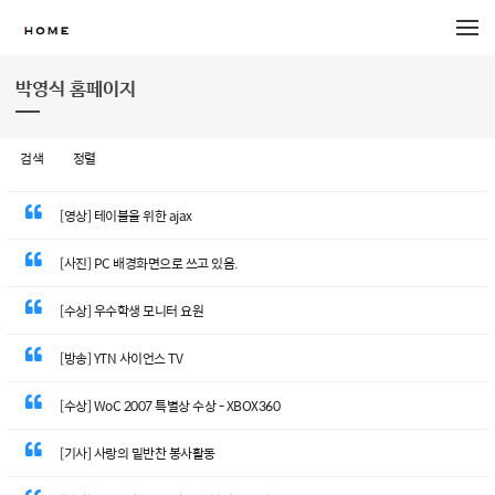
메뉴 건너뛰기
박영식 홈페이지
검색
정렬
[영상] 테이블을 위한 ajax
[사진] PC 배경화면으로 쓰고 있음.
[수상] 우수학생 모니터 요원
[방송] YTN 사이언스 TV
[수상] WoC 2007 특별상 수상 - XBOX360
[기사] 사랑의 밑반찬 봉사활동