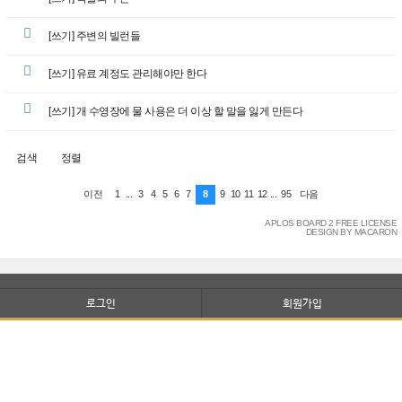
[쓰기] 주변의 빌런들
[쓰기] 유료 계정도 관리해야만 한다
[쓰기] 개 수영장에 물 사용은 더 이상 할 말을 잃게 만든다
검색
정렬
1
...
3
4
5
6
7
8
9
10
11
12
...
95
이전
다음
APLOS BOARD 2 FREE LICENSE
DESIGN BY MACARON
로그인
회원가입