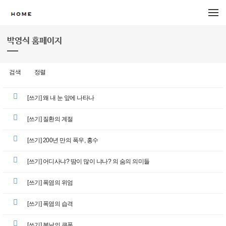
메뉴 건너뛰기
박영식 홈페이지
검색
정렬
[쓰기] 왜 내 눈 앞에 나타나
[쓰기] 질환의 계절
[쓰기] 200년 만의 폭우, 홍수
[쓰기] 어디사냐? 땀이 많이 냐나? 의 숨의 의미들
[쓰기] 폭염의 위엄
[쓰기] 폭염의 습격
[쓰기] 복날의 쿠폰