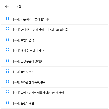
검색
정렬
[쓰기] 너는 뭐가 그렇게 힘드니?
[쓰기] 어디사냐? 땀이 많이 냐나? 의 숨의 의미들
[쓰기] 폭염의 습격
[쓰기] 왜 내 눈 앞에 나타나
[쓰기] 민생 쿠폰의 양(陽)
[쓰기] 복날의 쿠폰
[쓰기] 200년 만의 폭우, 홍수
[쓰기] 그리 낭만적인 이유가 아닌 4호선 서행
[쓰기] 질환의 계절