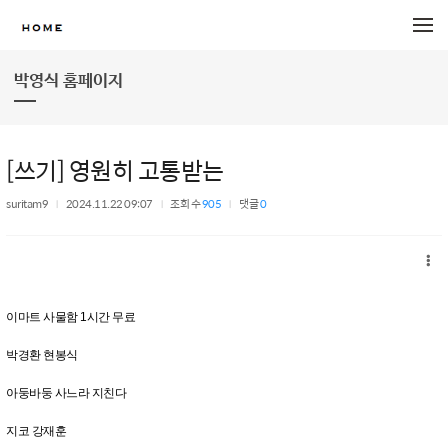
메뉴 건너뛰기
박영식 홈페이지
[쓰기] 영원히 고통받는
suritam9
2024.11.22 09:07
조회 수
905
댓글
0
이마트 사물함 1시간 무료
박경환 현봉식
아둥바둥 사느라 지친다
지코 강재훈