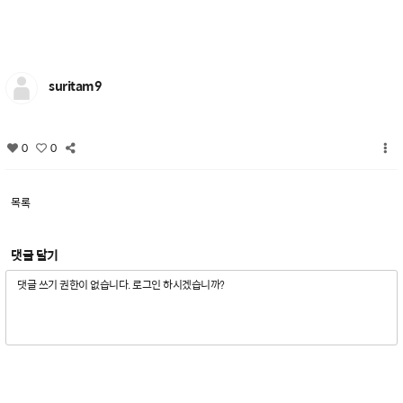
suritam9
0
0
목록
댓글 달기