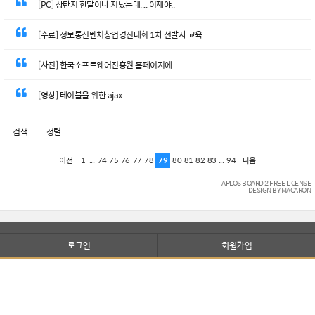
[PC] 상탄지 한달이나 지났는데.... 이제야..
[수료] 정보통신벤처창업경진대회 1차 선발자 교육
[사진] 한국소프트웨어진흥원 홈페이지에...
[영상] 테이블을 위한 ajax
검색
정렬
1
...
74
75
76
77
78
79
80
81
82
83
...
94
이전
다음
APLOS BOARD 2 FREE LICENSE
DESIGN BY MACARON
로그인
회원가입