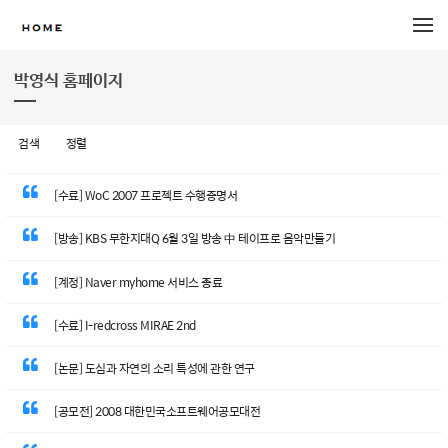
메뉴 건너뛰기
박영식 홈페이지
검색
정렬
[수료] WoC 2007 프로젝트 수행증명서
[방송] KBS 무한지대Q 6월 3일 방송 中 테이프로 음악만들기
[계정] Naver myhome 서비스 종료
[수료] I-redcross MIRAE 2nd
[논문] 도심과 자연의 소리 특성에 관한 연구
[공모전] 2008 대한민국소프트웨어공모대전