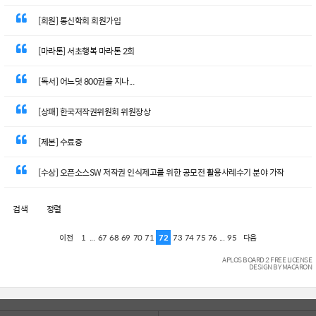
[회원] 통신학회 회원가입
[마라톤] 서초행복 마라톤 2회
[독서] 어느덧 800권을 지나...
[상패] 한국저작권위원회 위원장상
[제본] 수료증
[수상] 오픈소스SW 저작권 인식제고를 위한 공모전 활용사례수기 분야 가작
검색
정렬
1
...
67
68
69
70
71
72
73
74
75
76
...
95
이전
다음
APLOS BOARD 2 FREE LICENSE
DESIGN BY MACARON