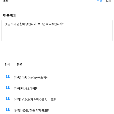
목록
수정
삭제
댓글 달기
검색
정렬
[다음] 다음 DevDay 9th 참석
[마라톤] 서초마라톤
[수학] x^2-2x가 역함수를 갖는 조건
[선정] NDSL 한줄 카피 공모전