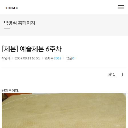
메뉴 건너뛰기
박영식 홈페이지
[제본] 예술제본 6주차
박영식
2009.08.11 10:51
조회 수
2082
댓글
0
1
선제본이다.