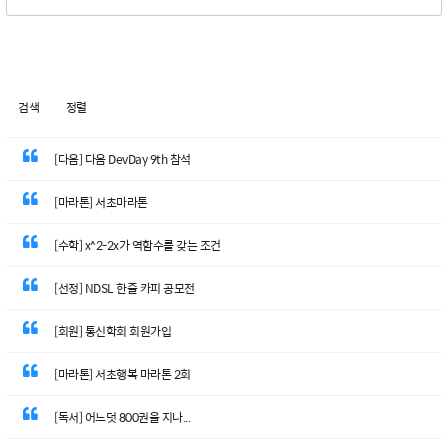
검색
정렬
[다음] 다음 DevDay 9th 참석
[마라톤] 서초마라톤
[수학] x^2-2x가 역함수를 갖는 조건
[선정] NDSL 한줄 카피 공모전
[회원] 통신학회 회원가입
[마라톤] 서초행복 마라톤 2회
[독서] 어느덧 800권을 지나...