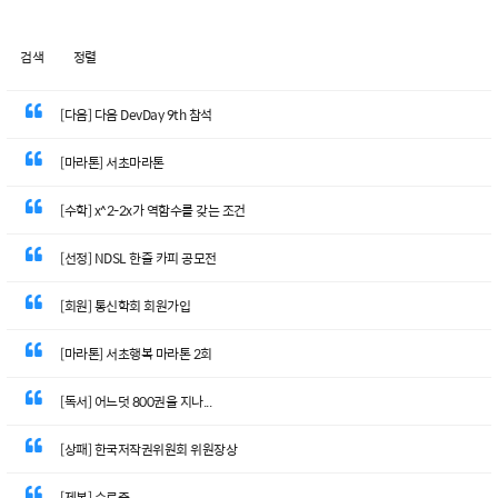
검색
정렬
[다음] 다음 DevDay 9th 참석
[마라톤] 서초마라톤
[수학] x^2-2x가 역함수를 갖는 조건
[선정] NDSL 한줄 카피 공모전
[회원] 통신학회 회원가입
[마라톤] 서초행복 마라톤 2회
[독서] 어느덧 800권을 지나...
[상패] 한국저작권위원회 위원장상
[제본] 수료증