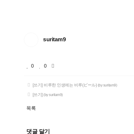
suritam9
0
0
[쓰기] 비루한 인생에는 비루(ビール)
(by suritam9)
[쓰기]
(by suritam9)
목록
댓글 달기