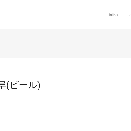
메뉴 건너뛰기
infra
루(ビール)