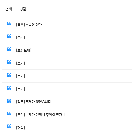
검색
정렬
[폭우] 스콜은 있다
[쓰기]
[초전도체]
[쓰기]
[쓰기]
[쓰기]
[작문] 문제가 생겼습니다
[추억] 노래가 먼저냐 추억이 먼저냐
[현실]