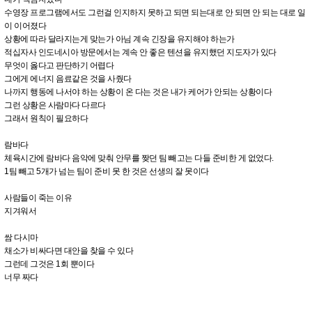
수영장 프로그램에서도 그런걸 인지하지 못하고 되면 되는대로 안 되면 안 되는 대로 일
이 이어졌다
상황에 따라 달라지는게 맞는가 아님 계속 긴장을 유지해야 하는가
적십자사 인도네시아 방문에서는 계속 안 좋은 텐션을 유지했던 지도자가 있다
무엇이 옳다고 판단하기 어렵다
그에게 에너지 음료같은 것을 사줬다
나까지 행동에 나서야 하는 상황이 온 다는 것은 내가 케어가 안되는 상황이다
그런 상황은 사람마다 다르다
그래서 원칙이 필요하다
람바다
체육시간에 람바다 음악에 맞춰 안무를 짲던 팀 빼고는 다들 준비한 게 없었다.
1팀 빼고 5개가 넘는 팀이 준비 못 한 것은 선생의 잘 못이다
사람들이 죽는 이유
지겨워서
쌈 다시마
채소가 비싸다면 대안을 찾을 수 있다
그런데 그것은 1회 뿐이다
너무 짜다