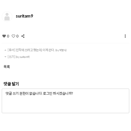
suritam9
0
0
[유서] 진작에 쓰려고 했는데, 이제 쓴다.
(by 박영식)
[쓰기]
(by suritam9)
목록
댓글 달기