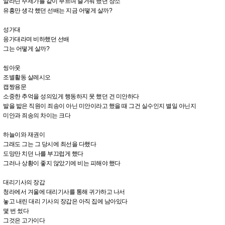
알라딘 주제가를 같이 부르며 즐거워 했던 장소
유흥만 생각 했던 선배는 지금 어떻게 살까?
성가대
응가대라며 비하했던 선배
그는 어떻게 살까?
씽아웃
조별활동 살레시오
캡짱용문
소중한 추억을 성의있게 행동하지 못 했던 건 미안하다
발을 밟은 직원이 죄송이 아닌 미안이라고 했을 때 그건 실수인지 별일 아닌지
미안과 죄송의 차이는 크다
하늘이와 재권이
그래도 그는 그 당시에 최선을 다했다
도망만 치던 나를 부끄럽게 했다
그러나 상황이 좋지 않았기에 비는 피해야 했다
대리기사의 장갑
청라에서 겨울에 대리기사를 통해 귀가하고 나서
놓고 내린 대리 기사의 장갑은 아직 집에 남아있다
몇 번 썼다
그것은 고가이다