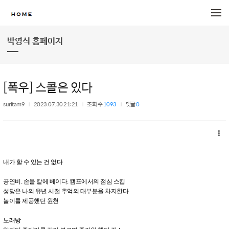
메뉴 건너뛰기
박영식 홈페이지
[폭우] 스콜은 있다
suritam9
2023.07.30 21:21
조회 수
1093
댓글
0
내가 할 수 있는 건 없다
공연비. 손을 칼에 베이다. 캠프에서의 점심 스킵
성당은 나의 유년 시절 추억의 대부분을 차지한다
놀이를 제공했던 원천
노래방