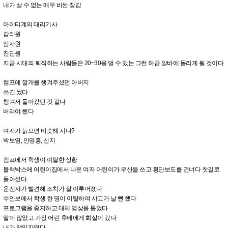
내가 살 수 없는 매우 비싼 장갑
아이티계의 대리기사
감리원
심사원
진단원
지금 시대의 퇴직하는 사람들은 20~30을 벌 수 있는 그런 하급 알바에 몰리게 될 것이다
캠프에 깔개를 챙겨주셨던 아버지
쓰긴 썼다
챙겨서 돌아갔던 것 같다
버려야 했다
여자가 늙으면 비슷해 지나?
박보영, 안영홍, 신지
캠프에서 학생이 이탈한 상황
블랙박스에 어린이집에서 나온 여자 어린이가 우산을 쓰고 횡단보도를 건너다 찻길로
돌아섰다
운전자가 발견해 조치가 잘 이루어졌다
수안보에서 학생 한 명이 이탈하여 사고가 날 뻔 했다
프로그램을 중지하고 대체 영상을 틀었다
말이 많았고 가장 어린 후배에게 화살이 갔다
내가 책임자였다