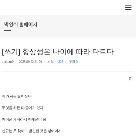
메뉴 건너뛰기
박영식 홈페이지
[쓰기] 항상성은 나이에 따라 다르다
suritam9
2025.09.22 21:24
조회 수
323
댓글
0
비와 피는 떨어진다
무엇을 하든 다 쓸데가 있다
아이폰이 자라서 아재폰이 됨
신규는 못 찾아도 발견된 것은 넣어야지