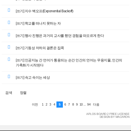
[쓰기] 지수 백오프(Exponential Backoff)
[쓰기] 학교를 떠나지 못하는 자
[쓰기] 행사 진행은 과거의 교사를 했던 경험을 떠오르게 한다
[쓰기] 기동성 저하의 결론은 집콕
[쓰기] 인공지능 간 언어가 통용되는 순간 인간의 언어는 무용지물, 인간의
가축화가 시작된다
[쓰기] 속고 속이는 세상
검색
정렬
1
2
3
4
5
6
7
8
9
10
...
94
이전
다음
APLOS BOARD 2 FREE LICENSE
DESIGN BY MACARON