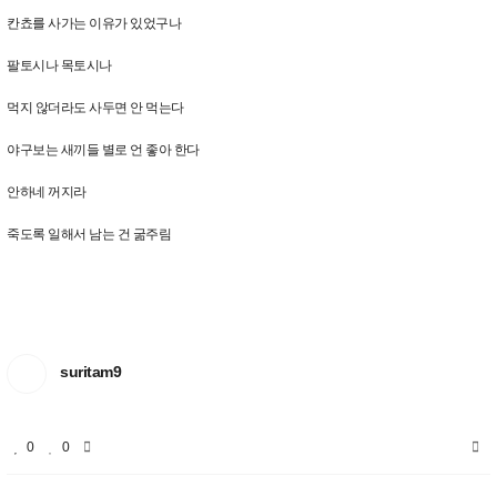
칸쵸를 사가는 이유가 있었구나
팔토시나 목토시나
먹지 않더라도 사두면 안 먹는다
야구보는 새끼들 별로 언 좋아 한다
안하네 꺼지라
죽도록 일해서 남는 건 굶주림
suritam9
0
0