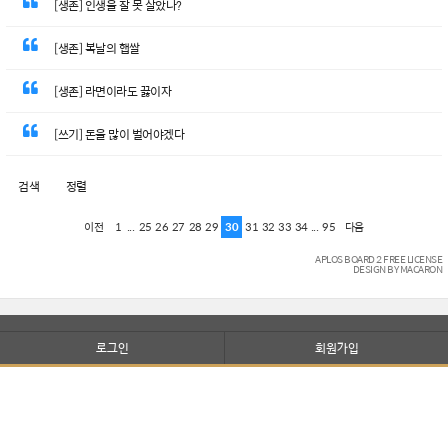
[생존] 인생을 잘 못 살았나?
[생존] 복날의 햅쌀
[생존] 라면이라도 끓이자
[쓰기] 돈을 많이 벌어야겠다
검색
정렬
1
...
25
26
27
28
29
30
31
32
33
34
...
95
이전
다음
APLOS BOARD 2 FREE LICENSE
DESIGN BY MACARON
로그인
회원가입