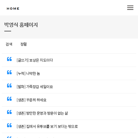
메뉴 건너뛰기
박영식 홈페이지
검색
정렬
[글쓰기] 보상은 지도이다
[누적] 나약한 놈
[발화] 가죽장갑 세일이요
[생존] 꾸준히 하세요
[생존] 방만한 운영과 방문이 없는 삶
[생존] 집에서 유투브를 보기 보다는 밖으로