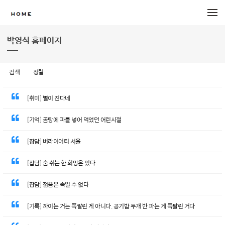
메뉴 건너뛰기
박영식 홈페이지
검색
정렬
[취미] 별이 진다네
[기억] 곰탕에 파를 넣어 먹었던 어린시절
[잡담] 버라이어티 서울
[잡담] 숨 쉬는 한 희망은 있다
[잡담] 젊음은 속일 수 없다
[기록] 까이는 거는 쪽팔린 게 아니다. 공기밥 두개 반 파는 게 쪽팔린 거다