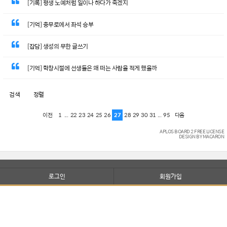
[기록] 평생 노예처럼 일이나 하다가 죽겠지
[기억] 충무로에서 좌석 승부
[잡담] 생성의 무한 글쓰기
[기억] 학창시절에 선생들은 왜 떠는 사람을 적게 했을까
검색
정렬
1
...
22
23
24
25
26
27
28
29
30
31
...
95
이전
다음
APLOS BOARD 2 FREE LICENSE
DESIGN BY MACARON
로그인
회원가입