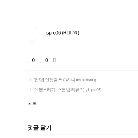
lispro06 (비회원)
0
0
[잡담] 인형탈 써야하나
(by suritam9)
[예쁜쓰레기] 스톤빔 리뷰?
(by lispro06)
목록
댓글 달기