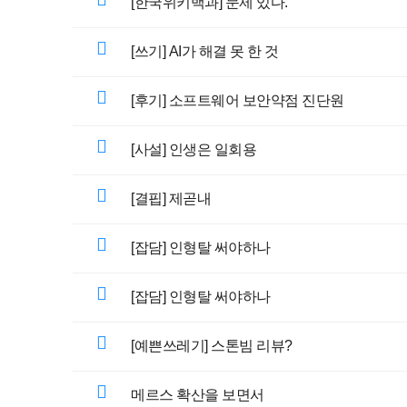
[한국위키백과] 문제 있다.
[쓰기] AI가 해결 못 한 것
[후기] 소프트웨어 보안약점 진단원
[사설] 인생은 일회용
[결핍] 제곧내
[잡담] 인형탈 써야하나
[잡담] 인형탈 써야하나
[예쁜쓰레기] 스톤빔 리뷰?
메르스 확산을 보면서