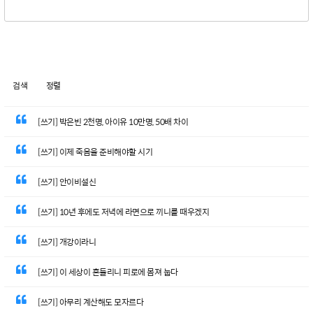
검색
정렬
[쓰기] 박은빈 2천명, 아이유 10만명, 50배 차이
[쓰기] 이제 죽음을 준비해야할 시기
[쓰기] 안이비설신
[쓰기] 10년 후에도 저녁에 라면으로 끼니를 때우겠지
[쓰기] 개강이라니
[쓰기] 이 세상이 흔들리니 피로에 몸져 눕다
[쓰기] 아무리 계산해도 모자르다