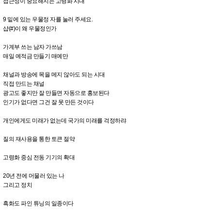
접근성이 중요해지는 고령화 시대
9 밑에 있는 우물정 자를 눌러 주세요.
샵(#)이 왜 우물정인가
가계부 쓰는 남자 가쓰남
매일 예적금 만들기 매예만
채널과 방송에 목을 메지 않아도 되는 시대
직접 만드는 채널
광고도 좋지만 잘 만들면 자동으로 홍보된다
인기가 없다면 그건 잘 못 만든 것이다
개인에게도 미래가 없는데 국가의 미래를 걱정하랴
질의 재사용을 통한 토큰 절약
고령화 중심 전동 기기의 확대
20년 전에 머물러 있는 나
그리고 정치
흑화도 파인 튜닝의 일종이다