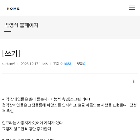
메뉴 건너뛰기
박영식 홈페이지
[쓰기]
suritam9
2023.12.17 11:46
조회 수
1683
댓글
0
시각 장애인들은 빨리 듣는다 - 기능적 측면(스크린 리더)
청각장애인들은 표정을통해 뉘앙스를 인지하고, 얼굴 이름으로 사람을 표현한다 - 감성
적 측면
인프라는 사용자가 있어야 가치가 있다.
그렇지 않으면 비용만 증가한다.