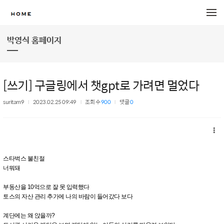
메뉴 건너뛰기
박영식 홈페이지
[쓰기] 구글링에서 챗gpt로 가려면 멀었다
suritam9
2023.02.25 09:49
조회 수
900
댓글
0
스타벅스 불친절
너뭐돼
부동산을 10억으로 잘 못 입력했다
토스의 자산 관리 추가에 나의 바람이 들어갔다 보다
계단에는 왜 앉을까?