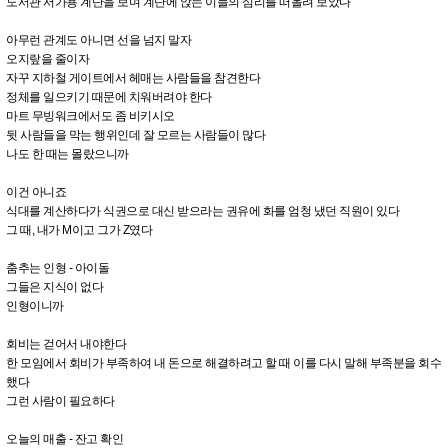
도서관 서가용 계단을 보며 계단에 앉는 이들의 심리를 떠올려 보았다
아무런 관계도 아니면 선을 넘지 말자
오지랖을 줄이자
자꾸 지하철 게이트에서 헤매는 사람들을 참견한다
정체를 일으키기 때문에 치워버려야 한다
마트 무빙워크에서도 좀 비키시오
뒷 사람들을 막는 행위인데 잘 모르는 사람들이 많다
나도 한 때는 몰랐으니까
이건 아니죠
식대를 계산하다가 식권으로 대신 받으라는 권유에 화를 엄청 냈던 직원이 있다
그 때, 내가 M이고 그가 Z였다
춤추는 인형 - 아이돌
그들은 지식이 없다
인형이니까
회비는 걷어서 내야한다
한 모임에서 회비가 부족하여 내 돈으로 해결하려고 할 때 이를 다시 말해 부족분을 회수
했다
그런 사람이 필요하다
오늘의 매출 - 잔고 확인