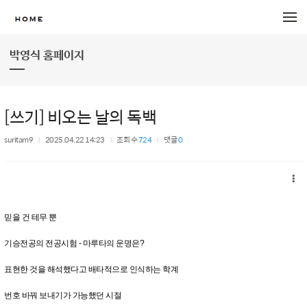
메뉴 건너뛰기
박영식 홈페이지
[쓰기] 비오는 날의 독백
suritam9
2025.04.22 14:23
조회 수
724
댓글
0
믿을 건 테무 뿐
기승전공의 전공시험 - 마루타의 운명은?
표현한 것을 해석했다고 배타적으로 인식하는 학계
번호 바꿔 보내기가 가능했던 시절