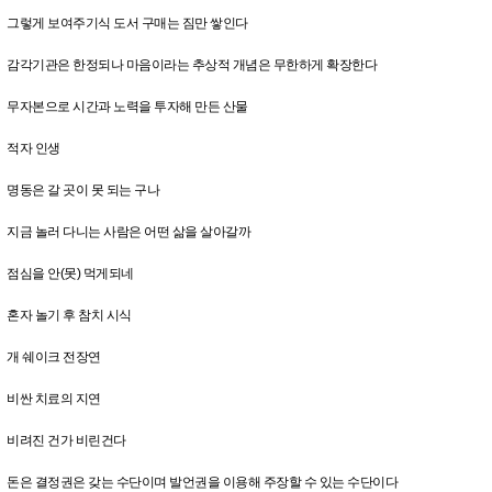
그렇게 보여주기식 도서 구매는 짐만 쌓인다
감각기관은 한정되나 마음이라는 추상적 개념은 무한하게 확장한다
무자본으로 시간과 노력을 투자해 만든 산물
적자 인생
명동은 갈 곳이 못 되는 구나
지금 놀러 다니는 사람은 어떤 삶을 살아갈까
점심을 안(못) 먹게되네
혼자 놀기 후 참치 시식
개 쉐이크 전장연
비싼 치료의 지연
비려진 건가 비린건다
돈은 결정권은 갖는 수단이며 발언권을 이용해 주장할 수 있는 수단이다