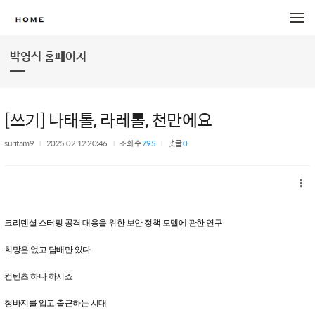
메뉴 건너뛰기
박영식 홈페이지
[쓰기] 나태톨, 라레롤, 천만에요
suritam9
2025.02.12 20:46
조회 수
795
댓글
0
크리덴셜 스터핑 공격 대응을 위한 보안 정책 모델에 관한 연구
희망은 없고 담배만 있다
컨텐츠 하나 하시죠
청바지를 입고 출근하는 시대