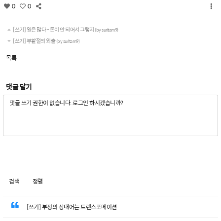
0
0
[쓰기] 일은 많다 - 돈이 안 되어서 그렇지
(by suritam9)
[쓰기] 부활절의 외출
(by suritam9)
목록
댓글 달기
검색
정렬
[쓰기] 부정의 상대어는 트랜스포메이션