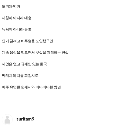
도커와 벙커
대칭이 아니라 대충
뉴욕이 아니라 유혹
인기 끌려고 비주얼을 도입했구만
계속 음식을 먹으면서 뱃살을 지적하는 현실
대안은 없고 규제만 있는 한국
짜계치의 치를 피김치로
아주 유명한 쉽새끼와 어마어마한 쌍년
suritam9