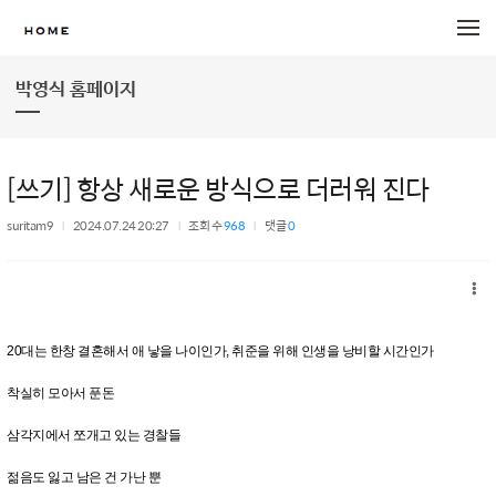
메뉴 건너뛰기
박영식 홈페이지
[쓰기] 항상 새로운 방식으로 더러워 진다
suritam9
2024.07.24 20:27
조회 수
968
댓글
0
20대는 한창 결혼해서 애 낳을 나이인가, 취준을 위해 인생을 낭비할 시간인가
착실히 모아서 푼돈
삼각지에서 쪼개고 있는 경찰들
젊음도 잃고 남은 건 가난 뿐