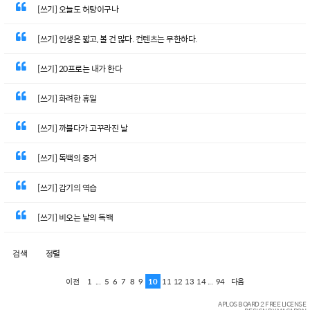
[쓰기] 오늘도 허탕이구나
[쓰기] 인생은 짧고, 볼 건 많다. 컨텐츠는 무한하다.
[쓰기] 20프로는 내가 한다
[쓰기] 화려한 휴일
[쓰기] 까불다가 고꾸라진 날
[쓰기] 독백의 증거
[쓰기] 감기의 역습
[쓰기] 비오는 날의 독백
검색
정렬
1
...
5
6
7
8
9
10
11
12
13
14
...
94
이전
다음
APLOS BOARD 2 FREE LICENSE