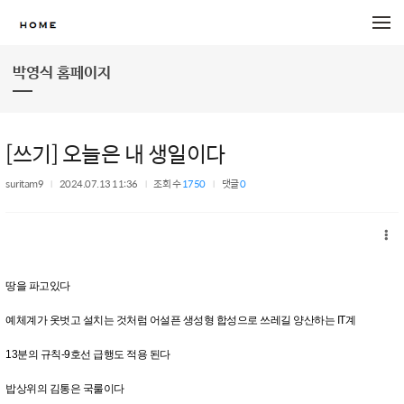
메뉴 건너뛰기
박영식 홈페이지
[쓰기] 오늘은 내 생일이다
suritam9
2024.07.13 11:36
조회 수
1750
댓글
0
땅을 파고있다
예체계가 옷벗고 설치는 것처럼 어설픈 생성형 합성으로 쓰레길 양산하는 IT계
13분의 규칙-9호선 급행도 적용 된다
밥상위의 김통은 국룰이다