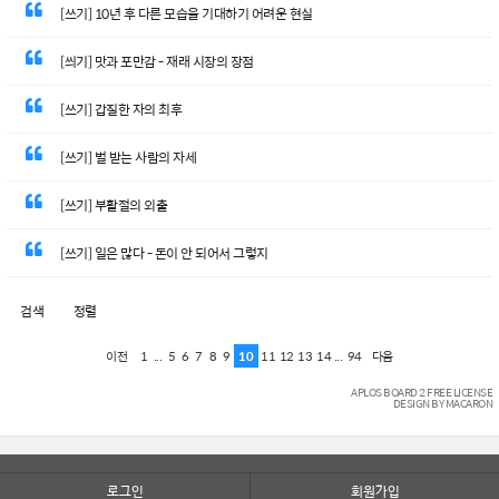
[쓰기] 10년 후 다른 모습을 기대하기 어려운 현실
[씌기] 맛과 포만감 - 재래 시장의 장점
[쓰기] 갑질한 자의 최후
[쓰기] 벌 받는 사람의 자세
[쓰기] 부활절의 외출
[쓰기] 일은 많다 - 돈이 안 되어서 그렇지
검색
정렬
1
...
5
6
7
8
9
10
11
12
13
14
...
94
이전
다음
APLOS BOARD 2 FREE LICENSE
DESIGN BY MACARON
로그인
회원가입