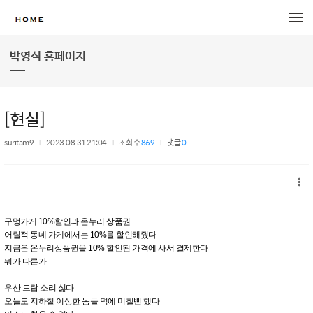
메뉴 건너뛰기
박영식 홈페이지
[현실]
suritam9
2023.08.31 21:04
조회 수
869
댓글
0
구멍가게 10%할인과 온누리 상품권
어릴적 동네 가게에서는 10%를 할인해줬다
지금은 온누리상품권을 10% 할인된 가격에 사서 결제한다
뭐가 다른가
우산 드랍 소리 싫다
오늘도 지하철 이상한 놈들 덕에 미칠뻔 했다