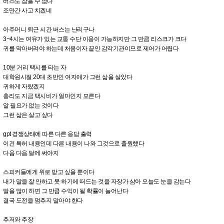
버스도 참을 수 없다
조만간 사고 치겠네
아주머니 퇴근 시간 버스는 난리구나
3~4시는 여유가 있는 교통 수단 이용이 가능하지만 그 만큼 리스크가 크다
귀를 막아버려야 하는데 처음이자 끝인 감각기관이므로 제어가 어렵다
10분 거리 택시를 타는 자
대학원시절 20대 초반인 여자애가 그런 삶을 살았다
귀하게 자랐겠지
총리도 지금 택시비가 얼마인지 모른다
알 필요가 없는 것이다
그런 삶은 살고 싶다
gpt 경쟁상태에 따른 다른 응답 출력
이건 특허 내용인데 다른 내용이 나와 그것으로 출원했다
다음 다음 달에 써야지
스피커들에게 위로 받고 싶을 뿐이다
내가 말을 잘 안하고 못 하기에 떠드는 것을 자장가 삼아 오늘도 눈을 감는다
말을 많이 하면 그 만큼 수익이 될 확률이 늘어난다
결국 도전을 멈추지 말아야 한다
추저와 추장