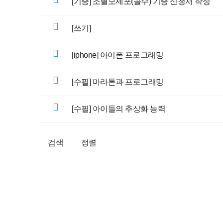
[기증] 조혈모세포(골수) 기증 신청서 작성
[쓰기]
[iphone] 아이폰 프로그래밍
[수필] 마라톤과 프로그래밍
[수필] 아이들의 추상화 능력
검색
정렬