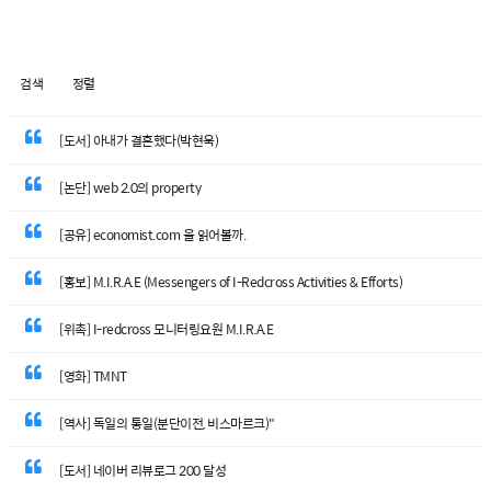
검색
정렬
[도서] 아내가 결혼했다(박현욱)
[논단] web 2.0의 property
[공유] economist.com 을 읽어볼까.
[홍보] M.I.R.A.E (Messengers of I-Redcross Activities & Efforts)
[위촉] I-redcross 모니터링요원 M.I.R.A.E
[영화] TMNT
[역사] 독일의 통일(분단이전, 비스마르크)"
[도서] 네이버 리뷰로그 200 달성