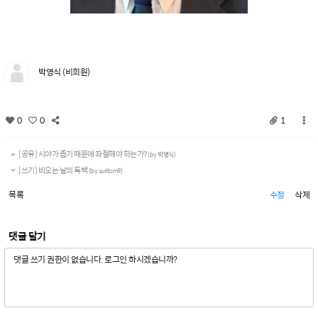
박영식 (비회원)
0
0
1
[공유] 시야가 좁기 때문에 좌절해야 하는가?
(by 박영식)
[쓰기] 비오는 날의 독백
(by suritam9)
목록
수정
삭제
댓글 달기