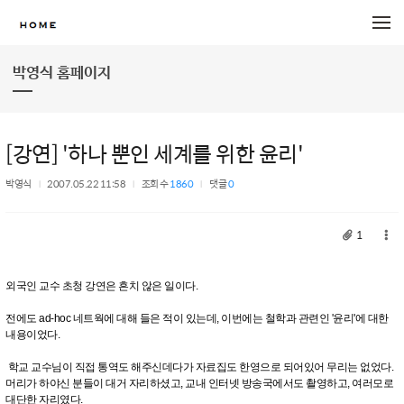
메뉴 건너뛰기
박영식 홈페이지
[강연] '하나 뿐인 세계를 위한 윤리'
박영식
2007.05.22 11:58
조회 수
1860
댓글
0
1
외국인 교수 초청 강연은 흔치 않은 일이다.
전에도 ad-hoc 네트웍에 대해 들은 적이 있는데, 이번에는 철학과 관련인 '윤리'에 대한
내용이었다.
학교 교수님이 직접 통역도 해주신데다가 자료집도 한영으로 되어있어 무리는 없었다.
머리가 하야신 분들이 대거 자리하셨고, 교내 인터넷 방송국에서도 촬영하고, 여러모로
대단한 자리였다.