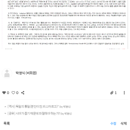
박영식 (비회원)
0
0
1
[역사] 독일의 통일(분단이전, 비스마르크)"
(by 박영식)
[공유] 시야가 좁기 때문에 좌절해야 하는가?
(by 박영식)
목록
수정
삭제