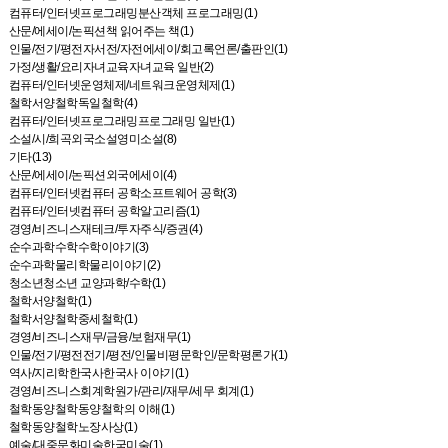
컴퓨터/인터넷프로그래밍분산객체 프로그래밍(1)
산문/에세이/논픽션책 읽어주는 책(1)
인물/전기/평전자서전/자전에세이/회고록언론/출판인(1)
가정/생활/요리자녀교육자녀교육 일반(2)
컴퓨터/인터넷운영체제/네트워크운영체제(1)
철학서양철학독일철학(4)
컴퓨터/인터넷프로그래밍프로그래밍 일반(1)
소설/시/희곡외국소설영미소설(8)
기타(13)
산문/에세이/논픽션외국에세이(4)
컴퓨터/인터넷컴퓨터 공학소프트웨어 공학(3)
컴퓨터/인터넷컴퓨터 공학알고리즘(1)
경영/비즈니스재테크/투자주식/증권(4)
순수과학수학수학이야기(3)
순수과학물리학물리이야기(2)
청소년청소년 교양과학/수학(1)
철학서양철학(1)
철학서양철학중세철학(1)
경영/비즈니스재무/금융/보험재무(1)
인물/전기/평전전기/평전/인물비평문학인/문학평론가(1)
역사/지리학한국사한국사 이야기(1)
경영/비즈니스회계학원가/관리/재무/세무 회계(1)
철학동양철학동양철학의 이해(1)
철학동양철학노장사상(1)
예술/대중문화미술한국미술(1)