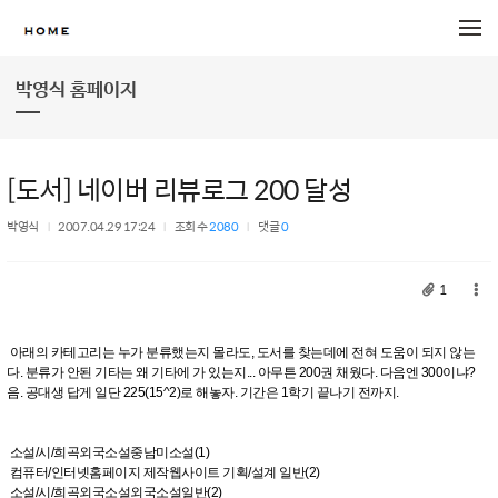
메뉴 건너뛰기
박영식 홈페이지
[도서] 네이버 리뷰로그 200 달성
박영식
2007.04.29 17:24
조회 수
2080
댓글
0
1
아래의 카테고리는 누가 분류했는지 몰라도, 도서를 찾는데에 전혀 도움이 되지 않는
다. 분류가 안된 기타는 왜 기타에 가 있는지... 아무튼 200권 채웠다. 다음엔 300이냐?
음. 공대생 답게 일단 225(15^2)로 해놓자. 기간은 1학기 끝나기 전까지.
소설/시/희곡외국소설중남미소설(1)
컴퓨터/인터넷홈페이지 제작웹사이트 기획/설계 일반(2)
소설/시/희곡외국소설외국소설일반(2)