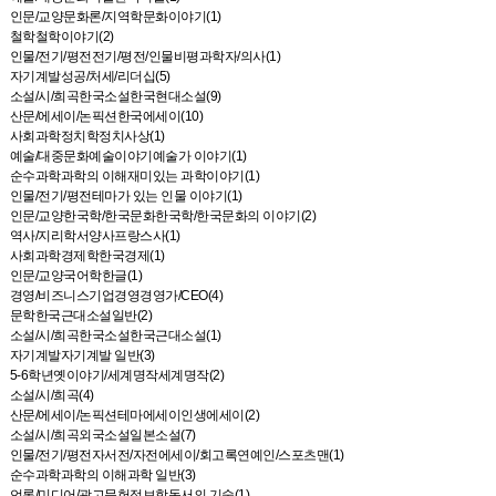
인문/교양문화론/지역학문화이야기(1)
철학철학이야기(2)
인물/전기/평전전기/평전/인물비평과학자/의사(1)
자기계발성공/처세/리더십(5)
소설/시/희곡한국소설한국현대소설(9)
산문/에세이/논픽션한국에세이(10)
사회과학정치학정치사상(1)
예술/대중문화예술이야기예술가 이야기(1)
순수과학과학의 이해재미있는 과학이야기(1)
인물/전기/평전테마가 있는 인물 이야기(1)
인문/교양한국학/한국문화한국학/한국문화의 이야기(2)
역사/지리학서양사프랑스사(1)
사회과학경제학한국경제(1)
인문/교양국어학한글(1)
경영/비즈니스기업경영경영가/CEO(4)
문학한국근대소설일반(2)
소설/시/희곡한국소설한국근대소설(1)
자기계발자기계발 일반(3)
5-6학년옛이야기/세계명작세계명작(2)
소설/시/희곡(4)
산문/에세이/논픽션테마에세이인생에세이(2)
소설/시/희곡외국소설일본소설(7)
인물/전기/평전자서전/자전에세이/회고록연예인/스포츠맨(1)
순수과학과학의 이해과학 일반(3)
언론/미디어/광고문헌정보학독서의 기술(1)