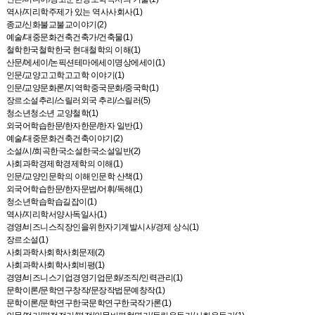
역사/지리학주제가 있는 역사사회사(1)
종교/신화불교불교이야기(2)
예술/대중문화건축건축가/건축물(1)
철학한국철학한국 현대철학의 이해(1)
산문/에세이/논픽션테마에세이명상에세이(1)
인문/교양고고학고고학 이야기(1)
인문/교양문화론/지역학중국문화/중국학(1)
장르소설추리/스릴러외국 추리/스릴러(5)
청소년청소년 교양철학(1)
외국어학습한문/한자한문/한자 일반(1)
예술/대중문화건축건축이야기(2)
소설/시/희곡한국소설한국소설일반(2)
사회과학경제학경제학의 이해(1)
인문/교양인문학의 이해인문학 산책(1)
외국어학습한문/한자문법/어휘/독해(1)
청소년학습학습길잡이(1)
역사/지리학서양사독일사(1)
경영/비즈니스직장인을위한자기계발시사/경제 상식(1)
장르소설(1)
사회과학사회학사회문제(2)
사회과학사회학사회비평(1)
경영/비즈니스기업경영기업문화/조직/인력관리(1)
문학이론/문학연구창작/문장작법문예창작(1)
문학이론/문학연구한국문학연구한국작가론(1)