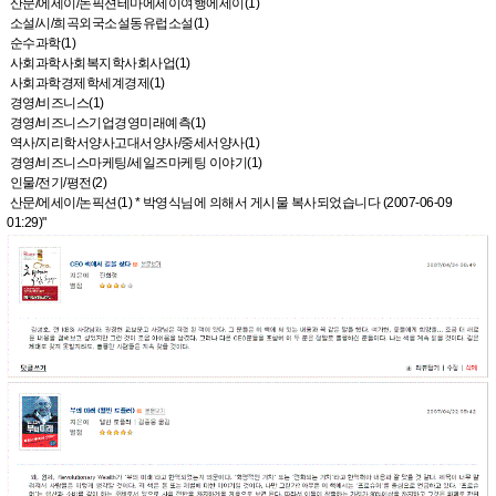
산문/에세이/논픽션테마에세이여행에세이(1)
소설/시/희곡외국소설동유럽소설(1)
순수과학(1)
사회과학사회복지학사회사업(1)
사회과학경제학세계경제(1)
경영/비즈니스(1)
경영/비즈니스기업경영미래예측(1)
역사/지리학서양사고대서양사/중세서양사(1)
경영/비즈니스마케팅/세일즈마케팅 이야기(1)
인물/전기/평전(2)
산문/에세이/논픽션(1) * 박영식님에 의해서 게시물 복사되었습니다 (2007-06-09
01:29)"