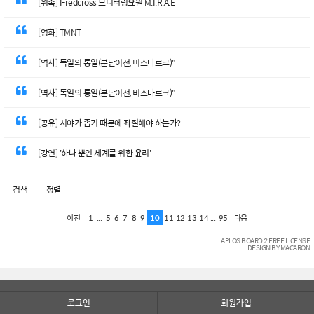
[위촉] I-redcross 모니터링요원 M.I.R.A.E
[영화] TMNT
[역사] 독일의 통일(분단이전, 비스마르크)"
[역사] 독일의 통일(분단이전, 비스마르크)"
[공유] 시야가 좁기 때문에 좌절해야 하는가?
[강연] '하나 뿐인 세계를 위한 윤리'
검색
정렬
1
...
5
6
7
8
9
10
11
12
13
14
...
95
이전
다음
APLOS BOARD 2 FREE LICENSE
DESIGN BY MACARON
로그인
회원가입