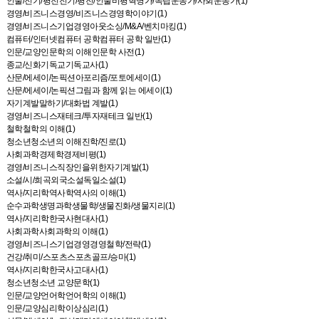
인물/전기/평전전기/평전/인물비평혁명가/독립운동가/사회운동가(1)
경영/비즈니스경영/비즈니스경영학이야기(1)
경영/비즈니스기업경영아웃소싱/M&A/벤치마킹(1)
컴퓨터/인터넷컴퓨터 공학컴퓨터 공학 일반(1)
인문/교양인문학의 이해인문학 사전(1)
종교/신화기독교기독교사(1)
산문/에세이/논픽션아포리즘/포토에세이(1)
산문/에세이/논픽션그림과 함께 읽는 에세이(1)
자기계발말하기/대화법 계발(1)
경영/비즈니스재테크/투자재테크 일반(1)
철학철학의 이해(1)
청소년청소년의 이해진학/진로(1)
사회과학경제학경제비평(1)
경영/비즈니스직장인을위한자기계발(1)
소설/시/희곡외국소설독일소설(1)
역사/지리학역사학역사의 이해(1)
순수과학생명과학생물학/생물진화/생물지리(1)
역사/지리학한국사현대사(1)
사회과학사회과학의 이해(1)
경영/비즈니스기업경영경영철학/전략(1)
건강/취미/스포츠스포츠골프/승마(1)
역사/지리학한국사고대사(1)
청소년청소년 교양문학(1)
인문/교양언어학언어학의 이해(1)
인문/교양심리학이상심리(1)