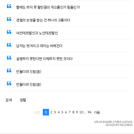
빨래도 하지 못 할만큼의 게으름인가 힘듦인가
경멸의 눈빛을 받는 건 하나의 고통이다
네안데르탈인괴 노안데르탈인
남자는 벗겨지고 여자는 바래진다
설명하지 못한다면 이해하지 못한 것이다
만들다와 드림(꿈)
만들다와 드림(꿈)
검색
정렬
1
2
3
4
5
6
7
8
9
10
...
94
이전
다음
APLOS BOARD 2 FREE LICENSE
DESIGN BY MACARON