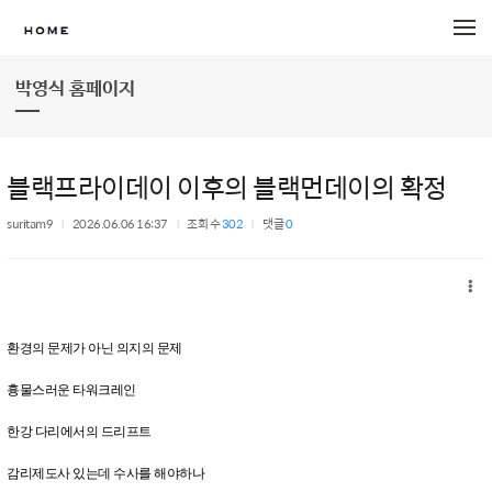
메뉴 건너뛰기
박영식 홈페이지
블랙프라이데이 이후의 블랙먼데이의 확정
suritam9
2026.06.06 16:37
조회 수
302
댓글
0
환경의 문제가 아닌 의지의 문제
흉물스러운 타워크레인
한강 다리에서의 드리프트
감리제도사 있는데 수사를 해야하나