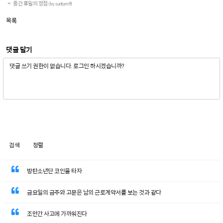
중간 휴일의 정점
(by suritam9)
목록
댓글 달기
검색
정렬
방탄소년단 코인을 타자
금요일의 금주와 고문은 남의 근로계약서를 보는 것과 같다
조만간 사고에 가까워진다