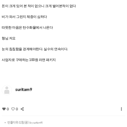
돈이 크게 있어 본 적이 없으니 크게 벌어본적이 없다
비가 와서 그런지 체증이 심하다
따뜻한 마음은 탄수화물에서 나온다
형님 저요
눈의 침침함을 경계해야한다. 실수의 연속이다.
사업자로 구매하는 100원 라면 패키지
suritam9
0
0
만들다와 드림(꿈)
(by suritam9)